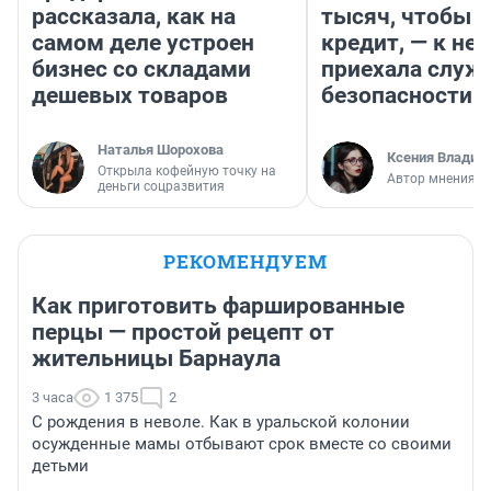
рассказала, как на
тысяч, чтобы п
самом деле устроен
кредит, — к не
бизнес со складами
приехала служ
дешевых товаров
безопасности
Наталья Шорохова
Ксения Владим
Открыла кофейную точку на
Автор мнения
деньги соцразвития
РЕКОМЕНДУЕМ
Как приготовить фаршированные
перцы — простой рецепт от
жительницы Барнаула
3 часа
1 375
2
С рождения в неволе. Как в уральской колонии
осужденные мамы отбывают срок вместе со своими
детьми