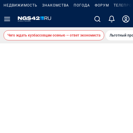
НЕДВИЖИМОСТЬ
ЗНАКОМСТВА
ПОГОДА
ФОРУМ
ТЕЛЕПРО
Чего ждать кузбассовцам осенью — ответ экономиста
Льготный про