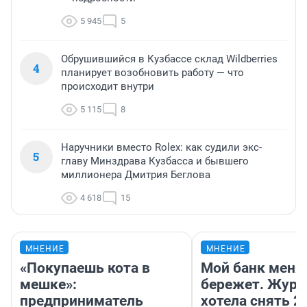
5 945
5
Обрушившийся в Кузбассе склад Wildberries
4
планирует возобновить работу — что
происходит внутри
5 115
8
Наручники вместо Rolex: как судили экс-
5
главу Минздрава Кузбасса и бывшего
миллионера Дмитрия Беглова
4 618
15
МНЕНИЕ
МНЕНИЕ
«Покупаешь кота в
Мой банк меня
мешке»:
бережет. Журн
предприниматель
хотела снять 2