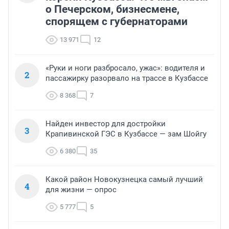
о Печерском, бизнесмене,
спорящем с губернаторами
13 971
12
«Руки и ноги разбросало, ужас»: водителя и
2
пассажирку разорвало на трассе в Кузбассе
8 368
7
Найден инвестор для достройки
3
Крапивинской ГЭС в Кузбассе — зам Шойгу
6 380
35
Какой район Новокузнецка самый лучший
4
для жизни — опрос
5 777
5