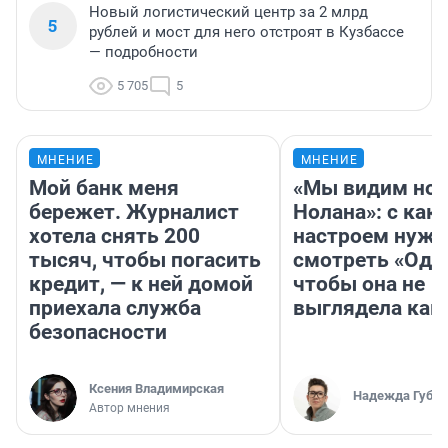
Новый логистический центр за 2 млрд
5
рублей и мост для него отстроят в Кузбассе
— подробности
5 705
5
МНЕНИЕ
МНЕНИЕ
Мой банк меня
«Мы видим нов
бережет. Журналист
Нолана»: с как
хотела снять 200
настроем нужн
тысяч, чтобы погасить
смотреть «Оди
кредит, — к ней домой
чтобы она не
приехала служба
выглядела как
безопасности
Ксения Владимирская
Надежда Губар
Автор мнения