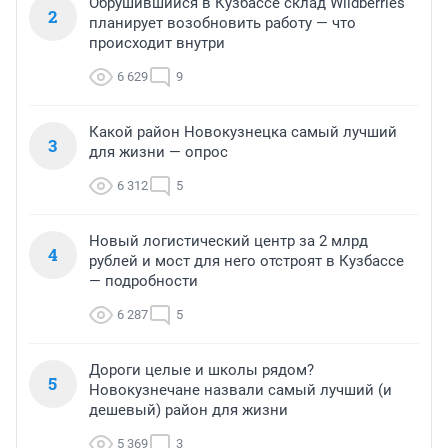
Обрушившийся в Кузбассе склад Wildberries
2
планирует возобновить работу — что
происходит внутри
6 629
9
Какой район Новокузнецка самый лучший
3
для жизни — опрос
6 312
5
Новый логистический центр за 2 млрд
4
рублей и мост для него отстроят в Кузбассе
— подробности
6 287
5
Дороги целые и школы рядом?
5
Новокузнечане назвали самый лучший (и
дешевый) район для жизни
5 369
3