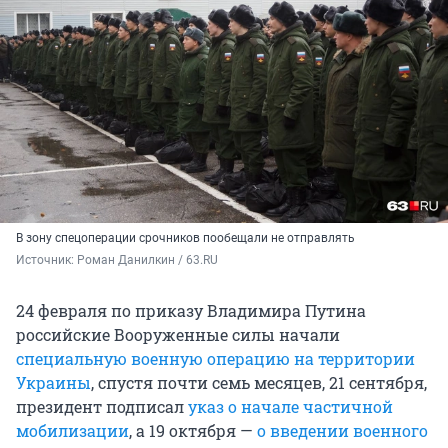
В зону спецоперации срочников пообещали не отправлять
Источник: 
Роман Данилкин / 63.RU
24 февраля по приказу Владимира Путина
российские Вооруженные силы начали
специальную военную операцию на территории
Украины
, спустя почти семь месяцев, 21 сентября,
президент подписал
указ о начале частичной
мобилизации
, а 19 октября —
о введении военного