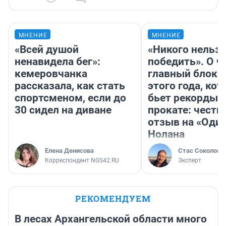
МНЕНИЕ
МНЕНИЕ
«Всей душой
«Никого нельз
ненавидела бег»:
победить». О ч
кемеровчанка
главный блокб
рассказала, как стать
этого года, ко
спортсменом, если до
бьет рекорды 
30 сидел на диване
прокате: честн
отзыв на «Оди
Нолана
Елена Денисова
Стас Соколов
Корреспондент NGS42.RU
Эксперт
РЕКОМЕНДУЕМ
В лесах Архангельской области много