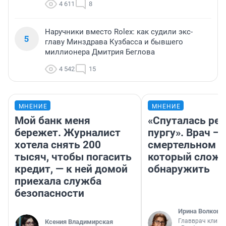
4 611
8
Наручники вместо Rolex: как судили экс-
5
главу Минздрава Кузбасса и бывшего
миллионера Дмитрия Беглова
4 542
15
МНЕНИЕ
МНЕНИЕ
Мой банк меня
«Спуталась реч
бережет. Журналист
пургу». Врач — 
хотела снять 200
смертельном д
тысяч, чтобы погасить
который слож
кредит, — к ней домой
обнаружить
приехала служба
безопасности
Ирина Волкова
Главврач клини
Ксения Владимирская