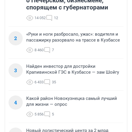
Новости СМИ2
ТОП 5
Из бармена в ресторанного
1
короля Кузбасса: что мы знаем
о Печерском, бизнесмене,
спорящем с губернаторами
14 052
12
«Руки и ноги разбросало, ужас»: водителя и
2
пассажирку разорвало на трассе в Кузбассе
8 460
7