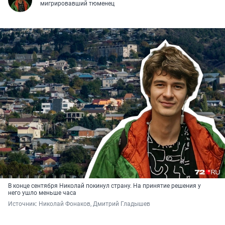
мигрировавший тюменец
В конце сентября Николай покинул страну. На принятие решения у
него ушло меньше часа
Источник: 
Николай Фонаков, Дмитрий Гладышев 