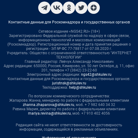
Контактные данные для Роскомнадзора и государственных органов
Сетевое издание «NGS42.RU» (18+)
Зарегистрировано Федеральной службой по надзору в сфере связи,
информационных технологий и массовых коммуникаций
(Роскомнадзор). Регистрационный номер и дата принятия решения о
регистрации - ЭЛ № ФС 77-78817 от 07.08.2020 г.
Учредитель: Общество с ограниченной ответственностью "ИНТЕРНЕТ
ТЕХНОЛОГИИ"
Главный редактор: Левчук Александр Николаевич
Адрес редакции: 650000, Россия, Кемерово, ул. 50 лет Октября, д. 11, офис
201, телефон +7 (3842) 23-22-60
Электронный адрес редакции:
ngs42@shkulev.ru
Контактные данные для Роскомнадзора и государственных органов:
juristnsk@shkulev.ru
Техподдержка:
help@shkulev.ru
По вопросам коммерческого сотрудничества:
Жапарова Жанна, менеджер по работе с федеральными клиентами
zhanna.zhaparova@shkulev.ru
, моб. + 7 982 640 34 32
Ревина Мария, директор по работе с федеральными клиентами
mariya.revina@shkulev.ru
, моб. +7 910 402 4056
Редакция сайта не несет ответственности за достоверность
информации, содержащейся в рекламных объявлениях.