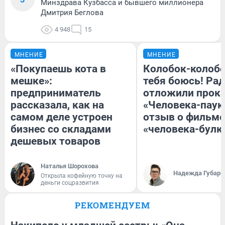
Минздрава Кузбасса и бывшего миллионера
Дмитрия Беглова
4 948
15
МНЕНИЕ
МНЕНИЕ
«Покупаешь кота в
Колобок-колобо
мешке»:
тебя боюсь! Рад
предприниматель
отложили прок
рассказала, как на
«Человека-паук
самом деле устроен
отзыв о фильме
бизнес со складами
«человека-булк
дешевых товаров
Наталья Шорохова
Надежда Губарь
Открыла кофейную точку на
деньги соцразвития
РЕКОМЕНДУЕМ