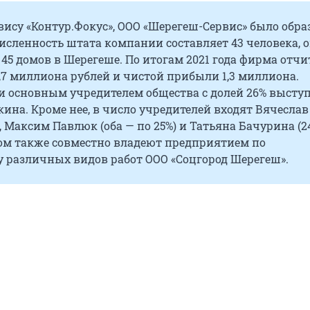
вису «Контур.Фокус», ООО «Шерегеш-Сервис» было обра
 Численность штата компании составляет 43 человека, 
45 домов в Шерегеше. По итогам 2021 года фирма отчи
,7 миллиона рублей и чистой прибыли 1,3 миллиона.
и основным учредителем общества с долей 26% высту
ина. Кроме нее, в число учредителей входят Вячеслав
 Максим Павлюк (оба — по 25%) и Татьяна Бачурина (24
ом также совместно владеют предприятием по
у различных видов работ ООО «Соцгород Шерегеш».