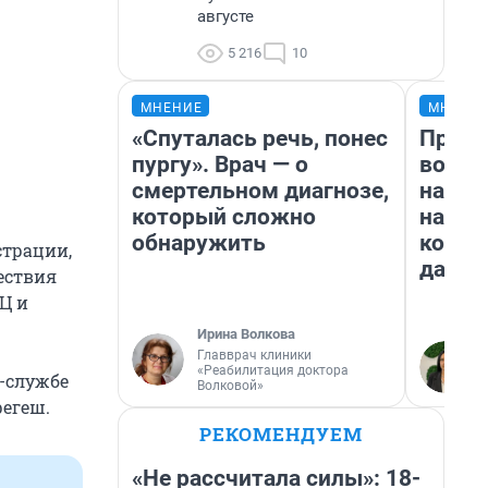
августе
5 216
10
МНЕНИЕ
МНЕНИ
«Спуталась речь, понес
Прода
пургу». Врач — о
возьм
смертельном диагнозе,
нам г
который сложно
налог
обнаружить
косне
страции,
даже 
ествия
Ц и
Ирина Волкова
Главврач клиники
«Реабилитация доктора
-службе
Волковой»
регеш.
РЕКОМЕНДУЕМ
«Не рассчитала силы»: 18-