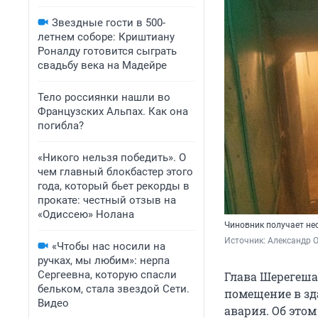
Звездные гости в 500-
летнем соборе: Криштиану
Роналду готовится сыграть
свадьбу века на Мадейре
Тело россиянки нашли во
Французских Альпах. Как она
погибла?
«Никого нельзя победить». О
чем главный блокбастер этого
года, который бьет рекорды в
прокате: честный отзыв на
«Одиссею» Нолана
Чиновник получает не
Источник: 
Александр 
«Чтобы нас носили на
ручках, мы любим»: нерпа
Сергеевна, которую спасли
Глава Шерегеша
бельком, стала звездой Сети.
помещение в зд
Видео
авария. Об это