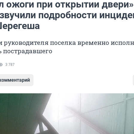
л ожоги при открытии двери»
озвучили подробности инциде
Шерегеша
и руководителя поселка временно испол
ь пострадавшего
3 787
 комментарий