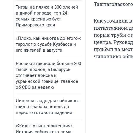
Таштагольского
Тигры на пляже и 300 оленей
в дикой природе: топ-24
самых красивых бухт
Как уточнили в 
Приморского края
пятиэтажном до
порыв трубы с 
«Плохо, как никогда до этого»:
центра. Руковод
таролог о судьбе Кузбасса и
прибыл на мест
его жителей в августе
чиновника обл
Россию атаковали больше 200
тысяч дронов, а Беларусь
стягивает войска к
украинской границе: главное
об СВО за неделю
Лицевая гладь для чайников:
гайд от набора петель до
первого готового изделия
«Жила тут интеллигенция».
История сибирского дома-