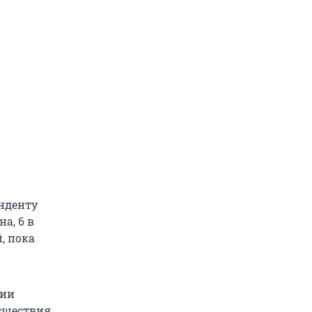
нденту
а, 6 в
, пока
ции
исшествия