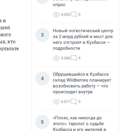
опрос
6 052
5
а в
ошел
Новый логистический центр
3
ьного
за 2 млрд рублей и мост для
ых, кто
него отстроят в Кузбассе —
зультате
подробности
6 040
5
Обрушившийся в Кузбассе
4
склад Wildberries планирует
возобновить работу — что
происходит внутри
6 017
9
«Плохо, как никогда до
5
этого»: таролог о судьбе
Кузбасса и его жителей в