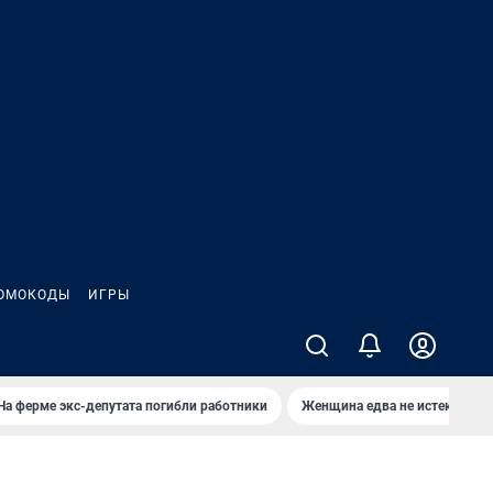
ОМОКОДЫ
ИГРЫ
На ферме экс-депутата погибли работники
Женщина едва не истекла кро