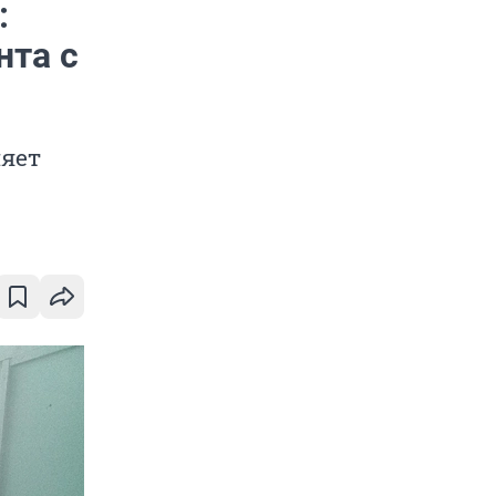
:
нта с
няет