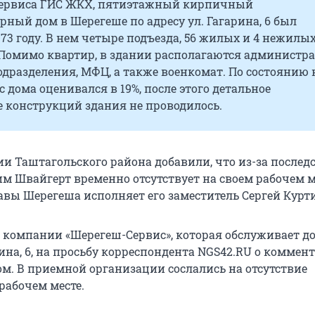
ервиса ГИС ЖКХ, пятиэтажный кирпичный
ный дом в Шерегеше по адресу ул. Гагарина, 6 был
973 году. В нем четыре подъезда, 56 жилых и 4 нежилы
Помимо квартир, в здании располагаются администр
подразделения, МФЦ, а также военкомат. По состоянию 
ос дома оценивался в 19%, после этого детальное
е конструкций здания не проводилось.
и Таштагольского района добавили, что из-за послед
м Швайгерт временно отсутствует на своем рабочем м
авы Шерегеша исполняет его заместитель Сергей Курт
компании «Шерегеш-Сервис», которая обслуживает д
рина, 6, на просьбу корреспондента NGS42.RU о коммен
ом. В приемной организации сослались на отсутствие
рабочем месте.