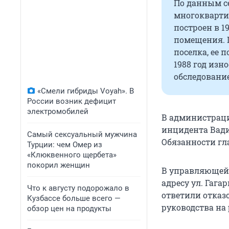
По данным с
многоквартир
построен в 1
помещения. 
поселка, ее 
1988 год изн
обследовани
«Смели гибриды Voyah». В
России возник дефицит
электромобилей
В администраци
инцидента Вади
Самый сексуальный мужчина
Обязанности гл
Турции: чем Омер из
«Клюквенного щербета»
покорил женщин
В управляющей 
адресу ул. Гага
Что к августу подорожало в
ответили отказ
Кузбассе больше всего —
руководства на 
обзор цен на продукты