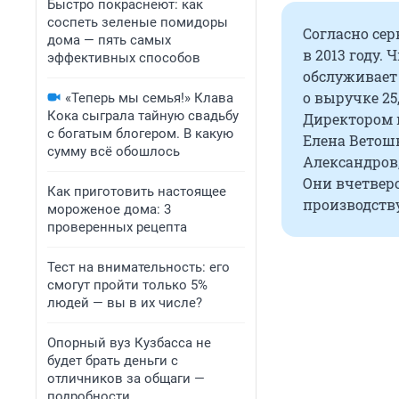
Быстро покраснеют: как
соспеть зеленые помидоры
Согласно сер
дома — пять самых
в 2013 году.
эффективных способов
обслуживает 
о выручке 25
«Теперь мы семья!» Клава
Кока сыграла тайную свадьбу
Директором 
с богатым блогером. В какую
Елена Ветошк
сумму всё обошлось
Александров,
Они вчетвер
Как приготовить настоящее
производств
мороженое дома: 3
проверенных рецепта
Тест на внимательность: его
смогут пройти только 5%
людей — вы в их числе?
Опорный вуз Кузбасса не
будет брать деньги с
отличников за общаги —
подробности