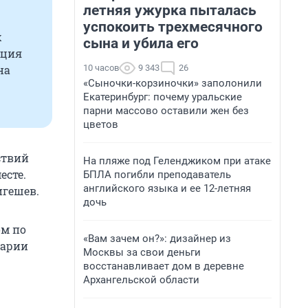
летняя ужурка пыталась
успокоить трехмесячного
х
сына и убила его
ация
10 часов
9 343
26
на
«Сыночки-корзиночки» заполонили
Екатеринбург: почему уральские
парни массово оставили жен без
цветов
ствий
На пляже под Геленджиком при атаке
есте.
БПЛА погибли преподаватель
английского языка и ее 12-летняя
игешев.
дочь
ом по
«Вам зачем он?»: дизайнер из
тарии
Москвы за свои деньги
восстанавливает дом в деревне
Архангельской области