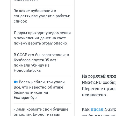
За какие публикации в
соцсетях вас уволят с работы:
список
Людям приходят уведомления
о зачислении денег на счет:
почему верить этому опасно
В СССР его бы расстреляли: в
Кузбассе спустя 35 лет
поймали убийцу из
Новосибирска
На горячей лин
NGS42.RU сообщи
Восемь сбили, три упали.
Все, что известно об атаке
Шерегеше приост
беспилотников на
неизвестно.
Екатеринбург
Как
писал
NGS42
«Сами кормите свои будущие
опухоли». Биолог назвал
сообщил осведо