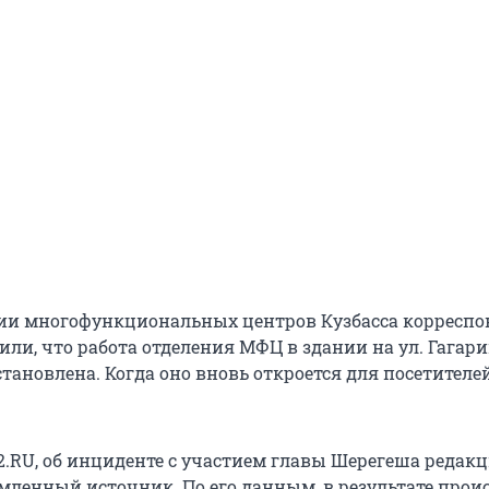
ии многофункциональных центров Кузбасса корреспо
ли, что работа отделения МФЦ в здании на ул. Гагарин
ановлена. Когда оно вновь откроется для посетителей
.RU, об инциденте с участием главы Шерегеша редак
мленный источник. По его данным, в результате про