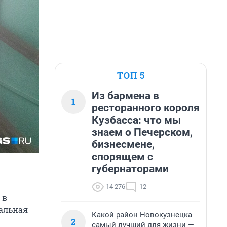
ТОП 5
Из бармена в
1
ресторанного короля
Кузбасса: что мы
знаем о Печерском,
бизнесмене,
спорящем с
губернаторами
14 276
12
 в
альная
Какой район Новокузнецка
2
самый лучший для жизни —