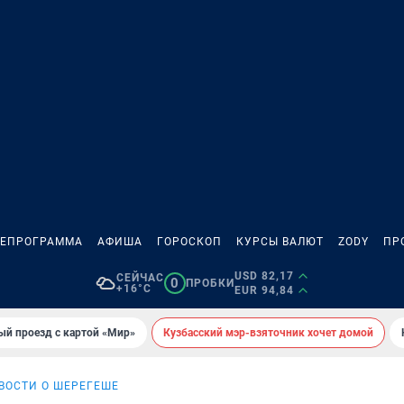
ЛЕПРОГРАММА
АФИША
ГОРОСКОП
КУРСЫ ВАЛЮТ
ZODY
ПР
USD 82,17
СЕЙЧАС
0
ПРОБКИ
+16°C
EUR 94,84
ый проезд с картой «Мир»
Кузбасский мэр-взяточник хочет домой
ВОСТИ О ШЕРЕГЕШЕ