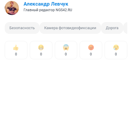
Александр Левчук
Главный редактор NGS42.RU
Безопасность
Камера фотовидеофиксации
Дорога
К
0
0
0
0
0