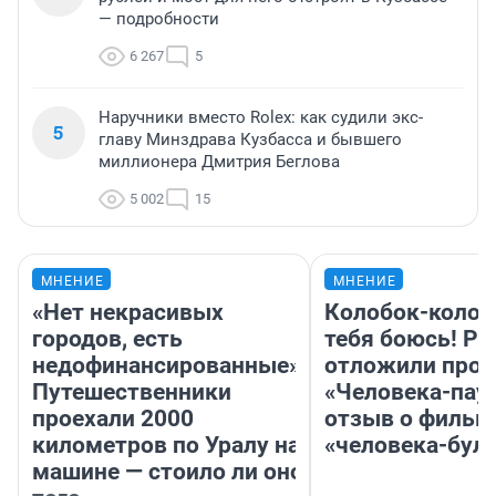
— подробности
6 267
5
Наручники вместо Rolex: как судили экс-
5
главу Минздрава Кузбасса и бывшего
миллионера Дмитрия Беглова
5 002
15
МНЕНИЕ
МНЕНИЕ
«Нет некрасивых
Колобок-колобо
городов, есть
тебя боюсь! Ра
недофинансированные».
отложили прок
Путешественники
«Человека-пау
проехали 2000
отзыв о фильм
километров по Уралу на
«человека-бул
машине — стоило ли оно