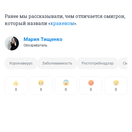
Ранее мы рассказывали, чем отличается омиrрон,
который назвали «
кракеном
».
Мария Тищенко
Обозреватель
Коронавирус
Заболеваемость
Роспотребнадзор
Смер
0
0
0
0
0