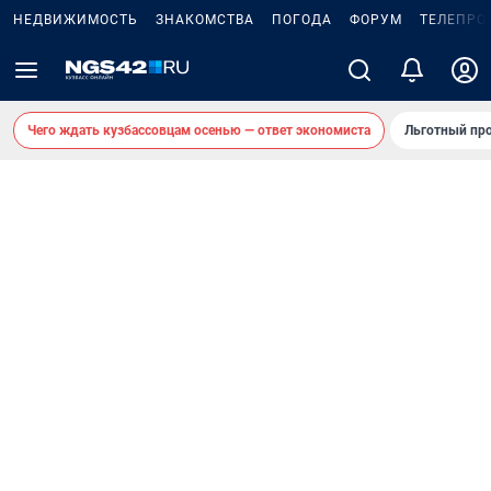
НЕДВИЖИМОСТЬ
ЗНАКОМСТВА
ПОГОДА
ФОРУМ
ТЕЛЕПРО
Чего ждать кузбассовцам осенью — ответ экономиста
Льготный про