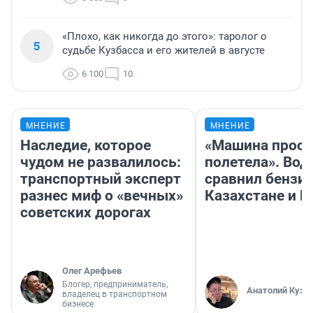
«Плохо, как никогда до этого»: таролог о
5
судьбе Кузбасса и его жителей в августе
6 100
10
МНЕНИЕ
МНЕНИЕ
Наследие, которое
«Машина прост
чудом не развалилось:
полетела». Вод
транспортный эксперт
сравнил бензин
разнес миф о «вечных»
Казахстане и Р
советских дорогах
Олег Арефьев
Блогер, предприниматель,
Анатолий Кузн
владелец в транспортном
бизнесе