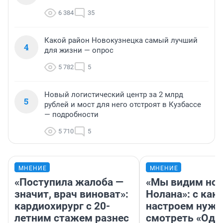
6 384
35
Какой район Новокузнецка самый лучший
4
для жизни — опрос
5 782
5
Новый логистический центр за 2 млрд
5
рублей и мост для него отстроят в Кузбассе
— подробности
5 710
5
МНЕНИЕ
МНЕНИЕ
«Поступила жалоба —
«Мы видим нов
значит, врач виноват»:
Нолана»: с как
кардиохирург с 20-
настроем нужн
летним стажем разнес
смотреть «Оди