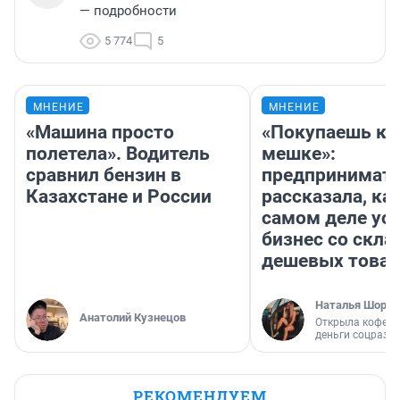
— подробности
5 774
5
МНЕНИЕ
МНЕНИЕ
«Машина просто
«Покупаешь ко
полетела». Водитель
мешке»:
сравнил бензин в
предпринимат
Казахстане и России
рассказала, как
самом деле ус
бизнес со скл
дешевых това
Наталья Шорох
Анатолий Кузнецов
Открыла кофейн
деньги соцразв
РЕКОМЕНДУЕМ