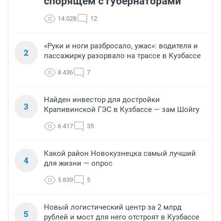
спорящем с губернаторами
14 028
12
«Руки и ноги разбросало, ужас»: водителя и
2
пассажирку разорвало на трассе в Кузбассе
8 436
7
Найден инвестор для достройки
3
Крапивинской ГЭС в Кузбассе — зам Шойгу
6 417
35
Какой район Новокузнецка самый лучший
4
для жизни — опрос
5 839
5
Новый логистический центр за 2 млрд
5
рублей и мост для него отстроят в Кузбассе