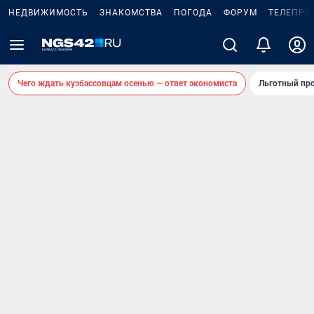
НЕДВИЖИМОСТЬ
ЗНАКОМСТВА
ПОГОДА
ФОРУМ
ТЕЛЕПРО
Чего ждать кузбассовцам осенью — ответ экономиста
Льготный про