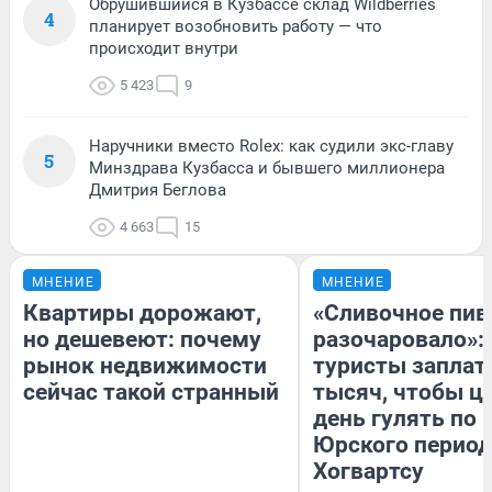
Обрушившийся в Кузбассе склад Wildberries
4
планирует возобновить работу — что
происходит внутри
5 423
9
Наручники вместо Rolex: как судили экс-главу
5
Минздрава Кузбасса и бывшего миллионера
Дмитрия Беглова
4 663
15
МНЕНИЕ
МНЕНИЕ
Квартиры дорожают,
«Сливочное пив
но дешевеют: почему
разочаровало»:
рынок недвижимости
туристы заплат
сейчас такой странный
тысяч, чтобы ц
день гулять по 
Юрского период
Хогвартсу