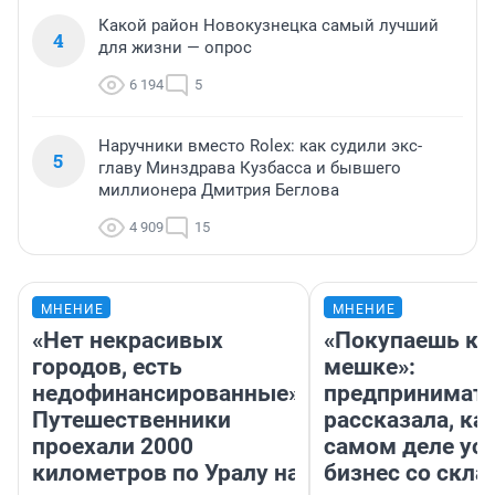
Какой район Новокузнецка самый лучший
4
для жизни — опрос
6 194
5
Наручники вместо Rolex: как судили экс-
5
главу Минздрава Кузбасса и бывшего
миллионера Дмитрия Беглова
4 909
15
МНЕНИЕ
МНЕНИЕ
«Нет некрасивых
«Покупаешь ко
городов, есть
мешке»:
недофинансированные».
предпринимат
Путешественники
рассказала, как
проехали 2000
самом деле ус
километров по Уралу на
бизнес со скл