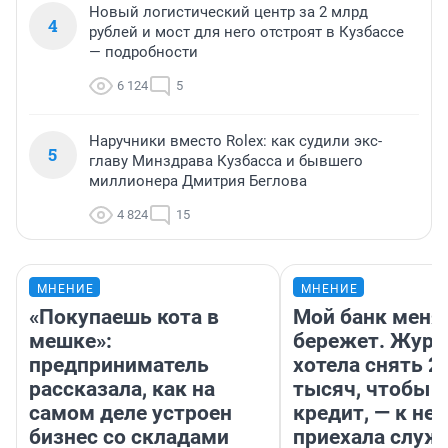
Новый логистический центр за 2 млрд
4
рублей и мост для него отстроят в Кузбассе
— подробности
6 124
5
Наручники вместо Rolex: как судили экс-
5
главу Минздрава Кузбасса и бывшего
миллионера Дмитрия Беглова
4 824
15
МНЕНИЕ
МНЕНИЕ
«Покупаешь кота в
Мой банк меня
мешке»:
бережет. Журн
предприниматель
хотела снять 2
рассказала, как на
тысяч, чтобы п
самом деле устроен
кредит, — к не
бизнес со складами
приехала служ