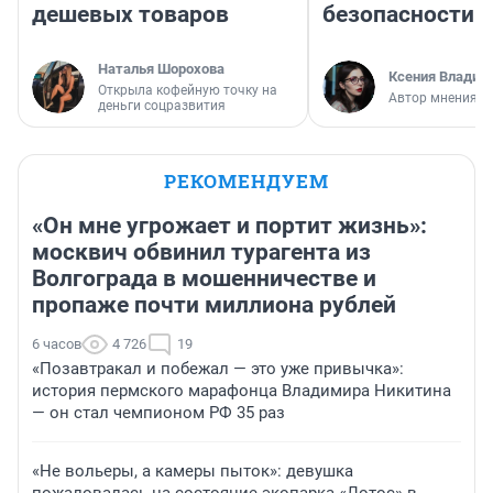
дешевых товаров
безопасности
Наталья Шорохова
Ксения Владим
Открыла кофейную точку на
Автор мнения
деньги соцразвития
РЕКОМЕНДУЕМ
«Он мне угрожает и портит жизнь»:
москвич обвинил турагента из
Волгограда в мошенничестве и
пропаже почти миллиона рублей
6 часов
4 726
19
«Позавтракал и побежал — это уже привычка»:
история пермского марафонца Владимира Никитина
— он стал чемпионом РФ 35 раз
«Не вольеры, а камеры пыток»: девушка
пожаловалась на состояние экопарка «Лотос» в