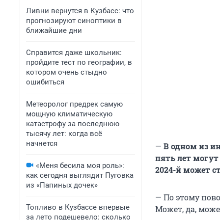
Ливни вернутся в Кузбасс: что
прогнозируют синоптики в
ближайшие дни
Справится даже школьник:
пройдите тест по географии, в
котором очень стыдно
ошибиться
Метеоролог предрек самую
мощную климатическую
катастрофу за последнюю
тысячу лет: когда всё
начнется
—
В одном из и
пять лет могут
«Меня бесила моя роль»:
2024-й может с
как сегодня выглядит Пуговка
из «Папиных дочек»
— По этому пово
Топливо в Кузбассе впервые
Может, да, может
за лето подешевело: сколько