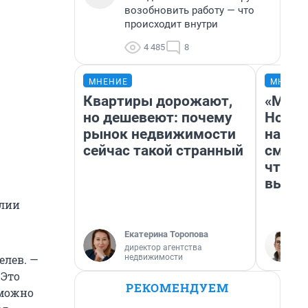
возобновить работу — что
происходит внутри
4 485
8
МНЕНИЕ
МНЕНИ
Квартиры дорожают,
«Мы в
но дешевеют: почему
Нолан
рынок недвижимости
настр
сейчас такой странный
смотр
чтобы
выгля
алии
Екатерина Торопова
директор агентства
недвижимости
елев. —
 Это
РЕКОМЕНДУЕМ
зможно