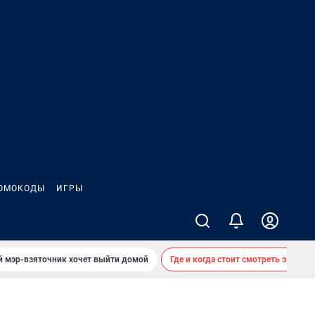
ОМОКОДЫ
ИГРЫ
й мэр-взяточник хочет выйти домой
Где и когда стоит смотреть звездоп