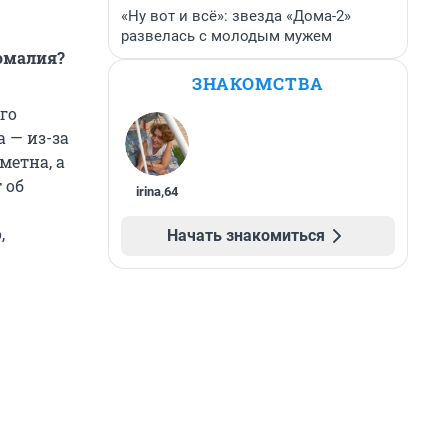
«Ну вот и всё»: звезда «Дома-2»
развелась с молодым мужем
номалия?
ЗНАКОМСТВА
го
 — из-за
метна, а
 об
irina
,
64
,
Начать знакомиться