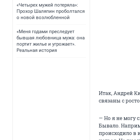
«Четырех мужей потеряла»:
Прохор Шаляпин проболтался
о новой возлюбленной
«Меня годами преследует
бывшая любовница мужа: она
портит жилье и угрожает».
Реальная история
Итак, Андрей К
связаны с рост
— Но я не могу 
Бывало. Наприм
происходило в и