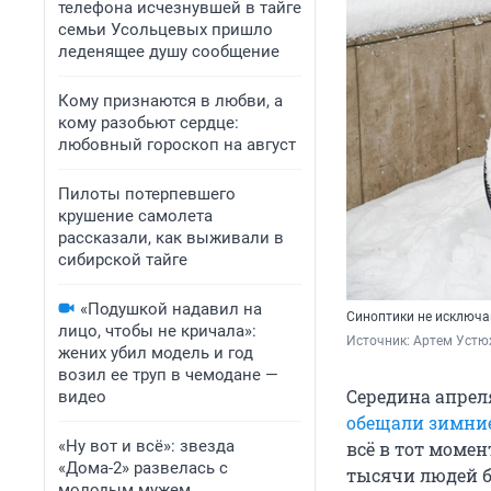
телефона исчезнувшей в тайге
семьи Усольцевых пришло
леденящее душу сообщение
Кому признаются в любви, а
кому разобьют сердце:
любовный гороскоп на август
Пилоты потерпевшего
крушение самолета
рассказали, как выживали в
сибирской тайге
«Подушкой надавил на
Синоптики не исключаю
лицо, чтобы не кричала»:
Источник: 
Артем Устю
жених убил модель и год
возил ее труп в чемодане —
Середина апрел
видео
обещали зимни
«Ну вот и всё»: звезда
всё в тот момен
«Дома-2» развелась с
тысячи людей б
молодым мужем