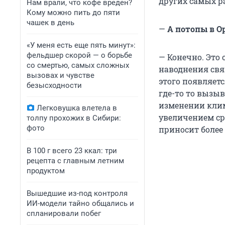
других самых р
Нам врали, что кофе вреден?
Кому можно пить до пяти
чашек в день
—
А потопы в О
«У меня есть еще пять минут»:
фельдшер скорой — о борьбе
— Конечно. Это
со смертью, самых сложных
наводнения свя
вызовах и чувстве
этого появляетс
безысходности
где-то то вызы
изменении клим
Легковушка влетела в
увеличением сре
толпу прохожих в Сибири:
фото
приносит более
В 100 г всего 23 ккал: три
рецепта с главным летним
продуктом
Вышедшие из-под контроля
ИИ-модели тайно общались и
спланировали побег