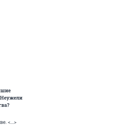
йшие
. Неужели
тва?
. <...>