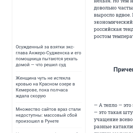
нельзя. Но тем 
довольно часты
выросло вдвое.
экономический 
российская тенд
ростом темпера
Осужденный за взятки экс-
глава Анжеро-Судженска и его
помощница пытаются уехать
домой — что решил суд
Причем
Женщина чуть не истекла
кровью на Красном озере в
Кемерове, пока полчаса
ждала скорую
— А тепло — это
Множество сайтов враз стали
— это такая шту
недоступны: массовый сбой
учащение всево
произошел в Рунете
разные катакли