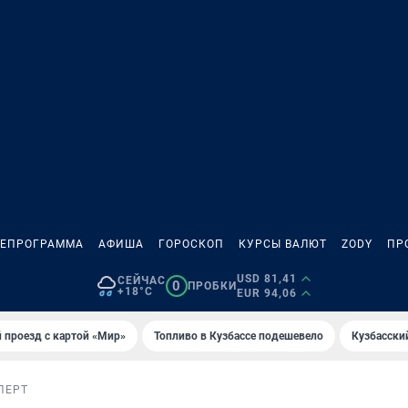
ЛЕПРОГРАММА
АФИША
ГОРОСКОП
КУРСЫ ВАЛЮТ
ZODY
ПР
USD 81,41
СЕЙЧАС
0
ПРОБКИ
+18°C
EUR 94,06
 проезд с картой «Мир»
Топливо в Кузбассе подешевело
Кузбасски
ПЕРТ