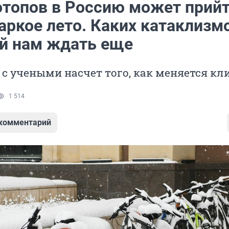
отопов в Россию может прий
аркое лето. Каких катаклизм
й нам ждать еще
с учеными насчет того, как меняется кл
1 514
 комментарий