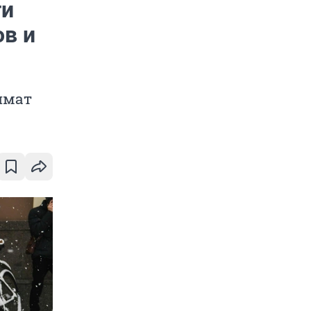
ти
ов и
имат