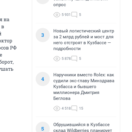
опрос
5 931
5
я на
 в
Новый логистический центр
й
3
за 2 млрд рублей и мост для
доктор
него отстроят в Кузбассе —
рсов РФ
подробности
е
5 878
5
борот,
лушать
Наручники вместо Rolex: как
4
судили экс-главу Минздрава
Кузбасса и бывшего
миллионера Дмитрия
Беглова
4 518
15
Обрушившийся в Кузбассе
5
склад Wildberries планирует