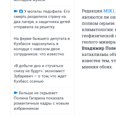
Редакция
MSK1
У могилы педофила. Его
смерть разделила страну на
являются ли он
два лагеря, а защитника детей
полном серьезе
отправила за решетку
климатологии: 
геофизической 
На ферме бывшего депутата в
геолого-минера
Кузбассе задохнулись в
Владимир Поле
колодце с навозом двое
катаклизмы объ
сотрудников: что известно
известен тем, ч
«В добыче дно и стучаться
мнения обоих.
снизу не будут»: экономист
Зубаревич — о том, что ждет
Кузбасс осенью
Больше не скрывает:
Полина Гагарина показала
романтичные кадры с новым
избранником