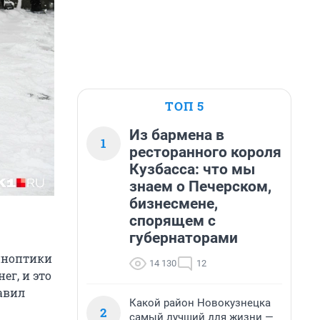
ТОП 5
Из бармена в
1
ресторанного короля
Кузбасса: что мы
знаем о Печерском,
бизнесмене,
спорящем с
губернаторами
синоптики
14 130
12
ег, и это
авил
Какой район Новокузнецка
2
самый лучший для жизни —