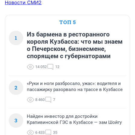
Новости СМИ2
ТОП 5
Из бармена в ресторанного
1
короля Кузбасса: что мы знаем
о Печерском, бизнесмене,
спорящем с губернаторами
14 052
12
«Руки и ноги разбросало, ужас»: водителя и
2
пассажирку разорвало на трассе в Кузбассе
8 460
7
Найден инвестор для достройки
3
Крапивинской ГЭС в Кузбассе — зам Шойгу
6 433
35