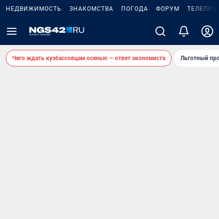
НЕДВИЖИМОСТЬ
ЗНАКОМСТВА
ПОГОДА
ФОРУМ
ТЕЛЕПРО
Чего ждать кузбассовцам осенью — ответ экономиста
Льготный про