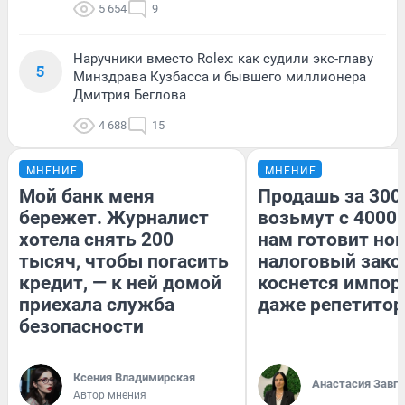
5 654
9
Наручники вместо Rolex: как судили экс-главу
5
Минздрава Кузбасса и бывшего миллионера
Дмитрия Беглова
4 688
15
МНЕНИЕ
МНЕНИЕ
Мой банк меня
Продашь за 3000
бережет. Журналист
возьмут с 4000.
хотела снять 200
нам готовит но
тысяч, чтобы погасить
налоговый зако
кредит, — к ней домой
коснется импор
приехала служба
даже репетитор
безопасности
Ксения Владимирская
Анастасия Завг
Автор мнения