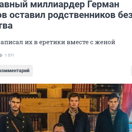
авный миллиардер Герман
ов оставил родственников бе
тва
аписал их в еретики вместе с женой
1 571
 комментарий