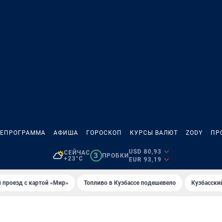
ЛЕПРОГРАММА
АФИША
ГОРОСКОП
КУРСЫ ВАЛЮТ
ZODY
ПР
USD 80,93
СЕЙЧАС
3
ПРОБКИ
+23°C
EUR 93,19
 проезд с картой «Мир»
Топливо в Кузбассе подешевело
Кузбасски