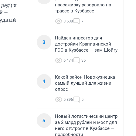
 ред.
) и
пассажирку разорвало на
трассе в Кузбассе
й —
лудный
8 508
7
Найден инвестор для
3
достройки Крапивинской
ГЭС в Кузбассе — зам Шойгу
6 474
35
Какой район Новокузнецка
4
самый лучший для жизни —
опрос
5 896
5
Новый логистический центр
5
за 2 млрд рублей и мост для
него отстроят в Кузбассе —
подробности