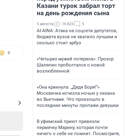
Казани турок забрал торт
на день рождения сына
5 августа
16 823
5
AI-AINA: Атака на соцсети депутатов,
бюджета вузов не хватило лучшим и
сколько стоит арбуз
0
«Четырех мужей потеряла»: Прохор
Шаляпин проболтался о новой
возлюбленной
«Она крикнула: „Дядя Боря!“»
Москвичка исчезла ночью у океана
во Вьетнаме. Что произошло в
последние минуты пропажи девушки
В уфимский приют привезли
пермячку Марину, которая почти
ничего о себе не помнит. Посмотрите,