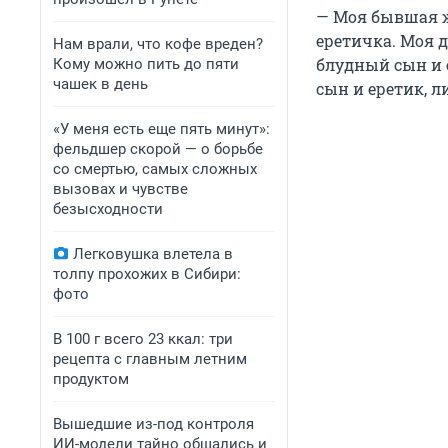
— Моя бывшая ж
еретичка. Моя 
Нам врали, что кофе вреден?
блудный сын и 
Кому можно пить до пяти
чашек в день
сын и еретик, л
«У меня есть еще пять минут»:
фельдшер скорой — о борьбе
со смертью, самых сложных
вызовах и чувстве
безысходности
Легковушка влетела в
толпу прохожих в Сибири:
фото
В 100 г всего 23 ккал: три
рецепта с главным летним
продуктом
Вышедшие из-под контроля
ИИ-модели тайно общались и