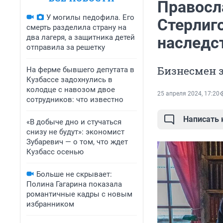
Правосл
У могилы педофила. Его
Стерлиг
смерть разделила страну на
два лагеря, а защитника детей
наследс
отправила за решетку
Бизнесмен з
На ферме бывшего депутата в
Кузбассе задохнулись в
колодце с навозом двое
25 апреля 2024, 17:20
сотрудников: что известно
Написать
«В добыче дно и стучаться
снизу не будут»: экономист
Зубаревич — о том, что ждет
Кузбасс осенью
Больше не скрывает:
Полина Гагарина показала
романтичные кадры с новым
избранником