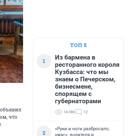
ТОП 5
Из бармена в
1
ресторанного короля
Кузбасса: что мы
знаем о Печерском,
бизнесмене,
спорящем с
губернаторами
 объявил
14 086
12
ом, что
.
«Руки и ноги разбросало,
2
ужас»: водителя и