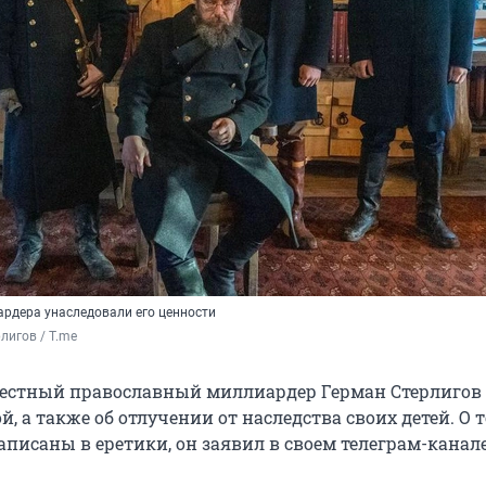
ардера унаследовали его ценности
лигов / T.me
естный православный миллиардер Герман Стерлигов
ой, а также об отлучении от наследства своих детей. О т
писаны в еретики, он заявил в своем телеграм-канале