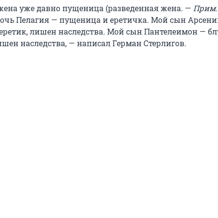
ена уже давно пущеница (разведенная жена. —
Прим.
дочь Пелагия — пущеница и еретичка. Мой сын Арсени
еретик, лишен наследства. Мой сын Пантелеимон — б
ишен наследства, — написал Герман Стерлигов.