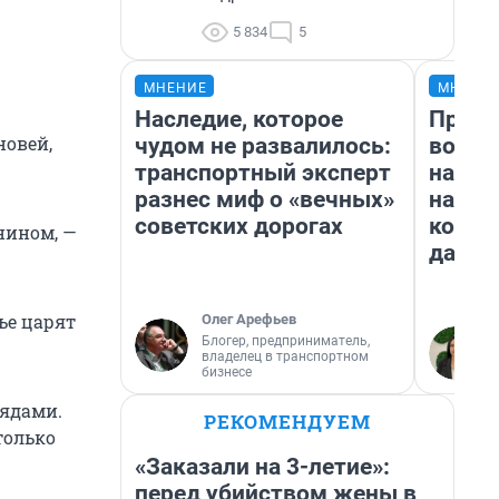
5 834
5
МНЕНИЕ
МНЕНИ
Наследие, которое
Прода
новей,
чудом не развалилось:
возьм
транспортный эксперт
нам г
разнес миф о «вечных»
налог
советских дорогах
косне
нином, —
даже 
ье царят
Олег Арефьев
Блогер, предприниматель,
владелец в транспортном
бизнесе
лядами.
РЕКОМЕНДУЕМ
только
«Заказали на 3-летие»:
перед убийством жены в