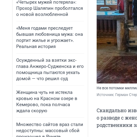
«Четырех мужей потеряла»:
Прохор Шаляпин проболтался
о новой возлюбленной
«Меня годами преследует
бывшая любовница мужа: она
портит жилье и угрожает».
Реальная история
Осужденный за взятки экс-
глава Анжеро-Судженска и его
помощница пытаются уехать
домой — что решил суд
Не все потомки милли
Женщина чуть не истекла
Источник: 
Герман Стер
кровью на Красном озере в
Кемерово, пока полчаса
Скандально изв
ждала скорую
о разводе с жен
Множество сайтов враз стали
родственники за
недоступны: массовый сбой
произошел в Рунете