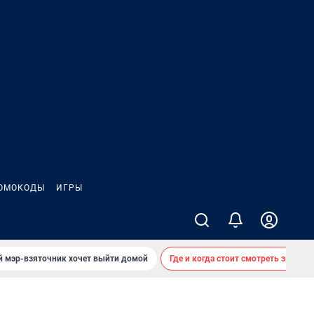
ОМОКОДЫ
ИГРЫ
й мэр-взяточник хочет выйти домой
Где и когда стоит смотреть звездоп