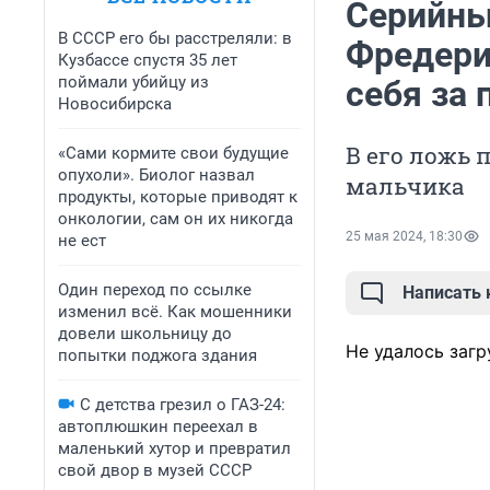
Серийны
В СССР его бы расстреляли: в
Фредери
Кузбассе спустя 35 лет
поймали убийцу из
себя за
Новосибирска
В его ложь 
«Сами кормите свои будущие
опухоли». Биолог назвал
мальчика
продукты, которые приводят к
онкологии, сам он их никогда
25 мая 2024, 18:30
не ест
Один переход по ссылке
Написать
изменил всё. Как мошенники
довели школьницу до
Не удалось загр
попытки поджога здания
С детства грезил о ГАЗ-24:
автоплюшкин переехал в
маленький хутор и превратил
свой двор в музей СССР