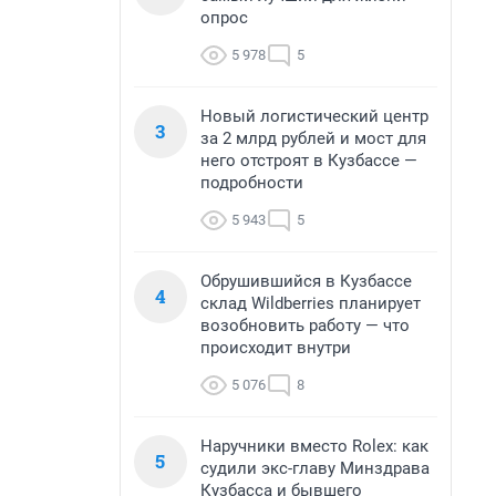
опрос
5 978
5
Новый логистический центр
3
за 2 млрд рублей и мост для
него отстроят в Кузбассе —
подробности
5 943
5
Обрушившийся в Кузбассе
4
склад Wildberries планирует
возобновить работу — что
происходит внутри
5 076
8
Наручники вместо Rolex: как
5
судили экс-главу Минздрава
Кузбасса и бывшего