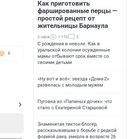
Как приготовить
фаршированные перцы —
простой рецепт от
жительницы Барнаула
2 часа
1 110
2
С рождения в неволе. Как в
уральской колонии осужденные
0
мамы отбывают срок вместе со
своими детьми
«Ну вот и всё»: звезда «Дома-2»
развелась с молодым мужем
Пуговка из «Папиных дочек»: что
стало с Екатериной Старшовой
Знаменитая тикток-блогер,
рассказывавшая о борьбе с редкой
формой рака, умерла в возрасте 26