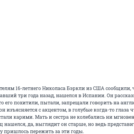
ителям 16-летнего Николаса Бэркли из США сообщили, 
павший три года назад, нашелся в Испании. Он расска
то его похитили, пытали, запрещали говорить на англ
он изъясняется с акцентом, в голубые когда-то глаза ч
стали карими. Мать и сестра не колебались ни мгнове
 нашелся, да, выглядит он старше, но ведь представи
у пришлось пережить за эти годы.