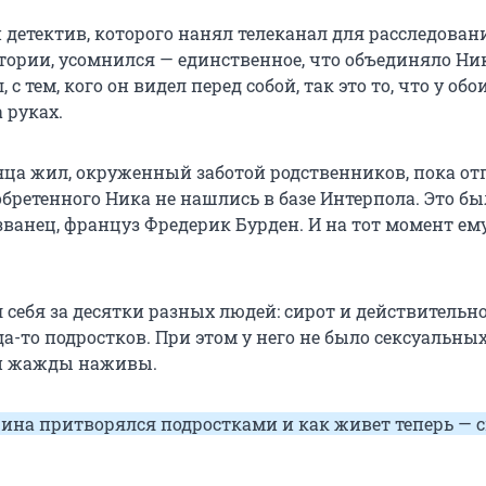
 детектив, которого нанял телеканал для расследован
тории, усомнился — единственное, что объединяло Ник
с тем, кого он видел перед собой, так это то, что у обо
 руках.
яца жил, окруженный заботой родственников, пока от
бретенного Ника не нашлись в базе Интерпола. Это бы
ванец, француз Фредерик Бурден. И на тот момент ем
 себя за десятки разных людей: сирот и действительн
а-то подростков. При этом у него не было сексуальны
и жажды наживы.
ина притворялся подростками и как живет теперь — 