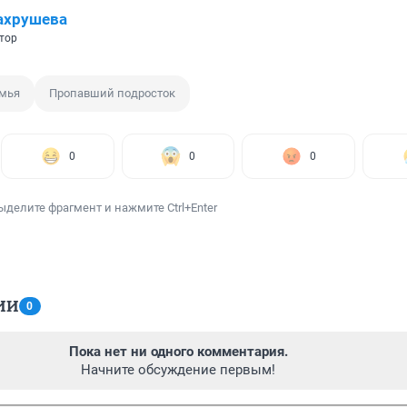
ахрушева
тор
мья
Пропавший подросток
0
0
0
ыделите фрагмент и нажмите Ctrl+Enter
ИИ
0
Пока нет ни одного комментария.
Начните обсуждение первым!