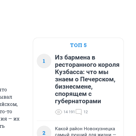
ТОП 5
Из бармена в
1
ресторанного короля
Кузбасса: что мы
знаем о Печерском,
бизнесмене,
что
спорящем с
зывал
губернаторами
ийском,
то-то
14 191
12
ния — их
ть
Какой район Новокузнецка
2
самый лучший для жизни —