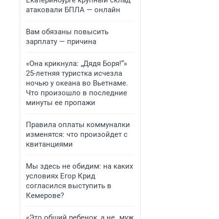
Екатеринбурге крупный склад
атаковали БПЛА — онлайн
Вам обязаны повысить
зарплату — причина
«Она крикнула: „Дядя Боря!“»
25-летняя туристка исчезла
ночью у океана во Вьетнаме.
Что произошло в последние
минуты ее пропажи
Правила оплаты коммуналки
изменятся: что произойдет с
квитанциями
Мы здесь не обидим: на каких
условиях Егор Крид
согласился выступить в
Кемерове?
«Это общий ребенок, а не „муж