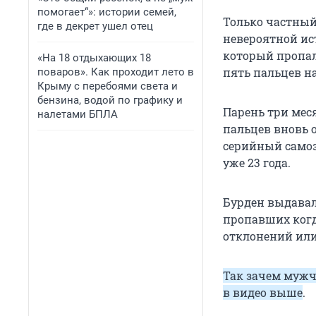
помогает“»: истории семей,
Только частный
где в декрет ушел отец
невероятной ис
который пропал, 
«На 18 отдыхающих 18
пять пальцев на
поваров». Как проходит лето в
Крыму с перебоями света и
бензина, водой по графику и
Парень три мес
налетами БПЛА
пальцев вновь о
серийный самоз
уже 23 года.
Бурден выдавал
пропавших когд
отклонений ил
Так зачем мужч
в видео выше
.