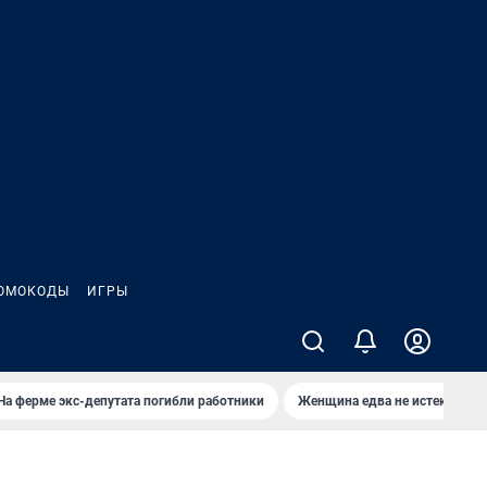
ОМОКОДЫ
ИГРЫ
На ферме экс-депутата погибли работники
Женщина едва не истекла кро