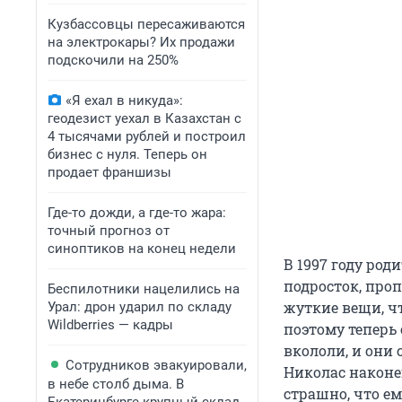
Кузбассовцы пересаживаются
на электрокары? Их продажи
подскочили на 250%
«Я ехал в никуда»:
геодезист уехал в Казахстан с
4 тысячами рублей и построил
бизнес с нуля. Теперь он
продает франшизы
Где-то дожди, а где-то жара:
точный прогноз от
синоптиков на конец недели
В 1997 году род
подросток, про
Беспилотники нацелились на
жуткие вещи, ч
Урал: дрон ударил по складу
Wildberries — кадры
поэтому теперь 
вкололи, и они 
Сотрудников эвакуировали,
Николас наконец
в небе столб дыма. В
страшно, что ем