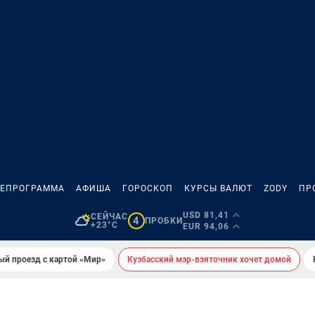
ЛЕПРОГРАММА
АФИША
ГОРОСКОП
КУРСЫ ВАЛЮТ
ZODY
ПР
USD 81,41
СЕЙЧАС
4
ПРОБКИ
+23°C
EUR 94,06
ый проезд с картой «Мир»
Кузбасский мэр-взяточник хочет домой