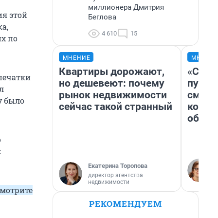
миллионера Дмитрия
ия этой
Беглова
а,
4 610
15
их по
МНЕНИЕ
МНЕНИ
Квартиры дорожают,
«Спут
печатки
но дешевеют: почему
пургу»
л
рынок недвижимости
смерт
у было
сейчас такой странный
котор
обнар
о
х
Екатерина Торопова
директор агентства
недвижимости
смотрите
РЕКОМЕНДУЕМ