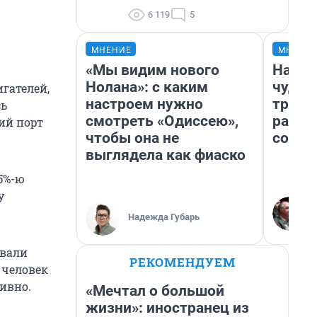
6 119
5
МНЕНИЕ
МНЕНИ
«Мы видим нового
Насле
Нолана»: с каким
чудом
гателей,
настроем нужно
транс
сь
смотреть «Одиссею»,
разне
ий порт
чтобы она не
совет
выглядела как фиаско
5%-ю
у
Надежда Губарь
овали
РЕКОМЕНДУЕМ
 человек
тивно.
«Мечтал о большой
жизни»: иностранец из