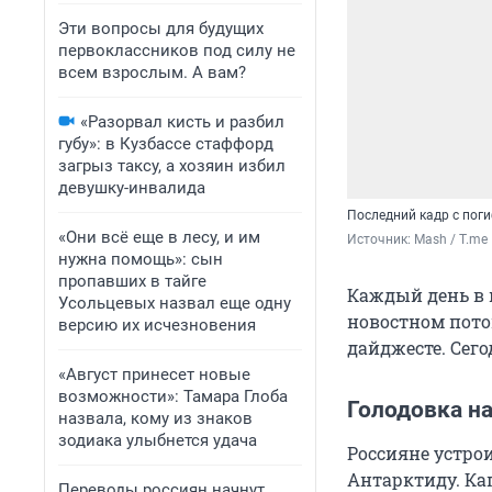
Эти вопросы для будущих
первоклассников под силу не
всем взрослым. А вам?
«Разорвал кисть и разбил
губу»: в Кузбассе стаффорд
загрыз таксу, а хозяин избил
девушку-инвалида
Последний кадр с пог
«Они всё еще в лесу, и им
Источник: 
Mash / T.me
нужна помощь»: сын
пропавших в тайге
Каждый день в 
Усольцевых назвал еще одну
новостном пото
версию их исчезновения
дайджесте. Сего
«Август принесет новые
возможности»: Тамара Глоба
Голодовка на
назвала, кому из знаков
зодиака улыбнется удача
Россияне устро
Антарктиду. Ка
Переводы россиян начнут