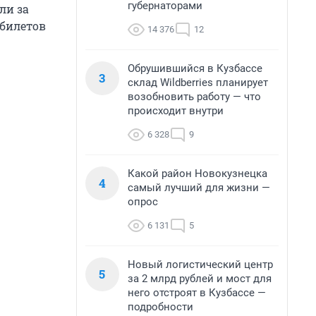
губернаторами
ли за
 билетов
14 376
12
Обрушившийся в Кузбассе
3
склад Wildberries планирует
возобновить работу — что
происходит внутри
6 328
9
Какой район Новокузнецка
4
самый лучший для жизни —
опрос
6 131
5
Новый логистический центр
5
за 2 млрд рублей и мост для
него отстроят в Кузбассе —
подробности