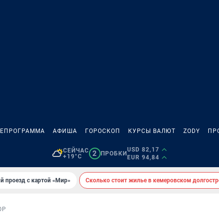
ЛЕПРОГРАММА
АФИША
ГОРОСКОП
КУРСЫ ВАЛЮТ
ZODY
ПР
USD 82,17
СЕЙЧАС
2
ПРОБКИ
+19°C
EUR 94,84
й проезд с картой «Мир»
Сколько стоит жилье в кемеровском долгостр
ОР