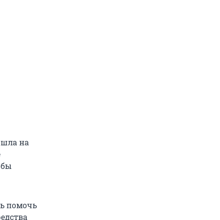
ошла на
е
обы
сь помочь
редства