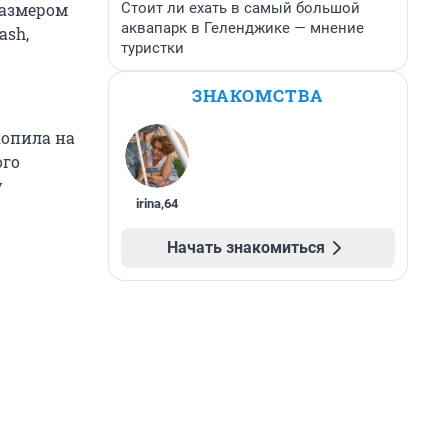
Стоит ли ехать в самый большой
размером
аквапарк в Геленджике — мнение
ash,
туристки
ЗНАКОМСТВА
копила на
ого
у
irina
,
64
Начать знакомиться