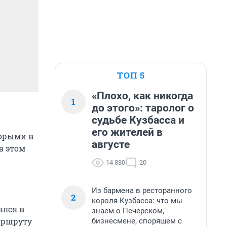
ТОП 5
«Плохо, как никогда
1
до этого»: таролог о
судьбе Кузбасса и
его жителей в
торыми в
августе
в этом
14 880
20
Из бармена в ресторанного
2
короля Кузбасса: что мы
ялся в
знаем о Печерском,
маршруту
бизнесмене, спорящем с