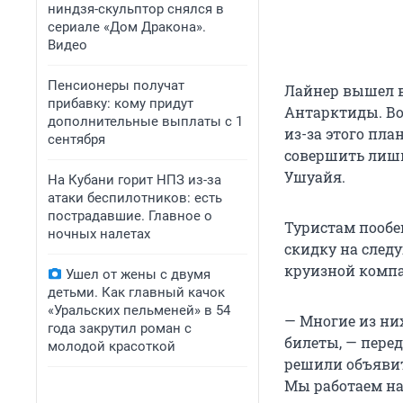
ниндзя-скульптор снялся в
сериале «Дом Дракона».
Видео
Пенсионеры получат
Лайнер вышел в 
прибавку: кому придут
Антарктиды. Во
дополнительные выплаты с 1
из-за этого пла
сентября
совершить лишь
Ушуайя.
На Кубани горит НПЗ из-за
атаки беспилотников: есть
пострадавшие. Главное о
Туристам пообе
ночных налетах
скидку на след
круизной компа
Ушел от жены с двумя
детьми. Как главный качок
«Уральских пельменей» в 54
— Многие из ни
года закрутил роман с
билеты, — пере
молодой красоткой
решили объявить
Мы работаем на