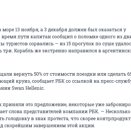
море 13 ноября, а 3 декабря должен был оказаться у
 время пути капитан сообщил о поломке одного из дви
ны туристов сорвались — из 15 прогулок по суше удало
 три. Корабль же экстренно направился в аргентинск
щали вернуть 50% от стоимости поездки или сделать 6
ующий круиз, сообщает РБК со ссылкой на пресс-служб
нии Swan Hellenic.
х приняли это предложение, некоторые уже забронир
дает слова представителей компании РБК. — Несколько
 голодовку в знак протеста, что скорее контрпродук
д скорейшим завершением этой акции.