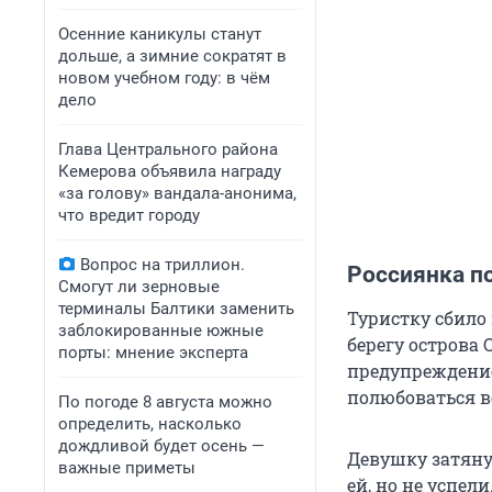
Осенние каникулы станут
дольше, а зимние сократят в
новом учебном году: в чём
дело
Глава Центрального района
Кемерова объявила награду
«за голову» вандала-анонима,
что вредит городу
Вопрос на триллион.
Россиянка по
Смогут ли зерновые
терминалы Балтики заменить
Туристку сбило
заблокированные южные
берегу острова
порты: мнение эксперта
предупреждение
полюбоваться в
По погоде 8 августа можно
определить, насколько
дождливой будет осень —
Девушку затяну
важные приметы
ей, но не успел