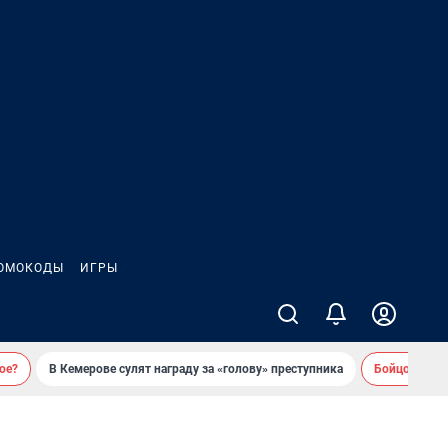
ОМОКОДЫ
ИГРЫ
ое?
В Кемерове сулят награду за «голову» преступника
Бойцовский 