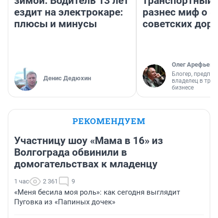
зимой. Водитель 13 лет
транспортный 
ездит на электрокаре:
разнес миф о 
плюсы и минусы
советских доро
Олег Арефьев
Блогер, предпри
Денис Дедюхин
владелец в тра
бизнесе
РЕКОМЕНДУЕМ
Участницу шоу «Мама в 16» из
Волгограда обвинили в
домогательствах к младенцу
1 час
2 361
9
«Меня бесила моя роль»: как сегодня выглядит
Пуговка из «Папиных дочек»