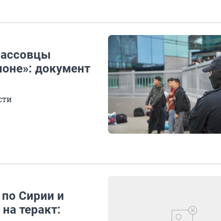
бассовцы
ионе»: документ
сти
 по Сирии и
 на теракт: