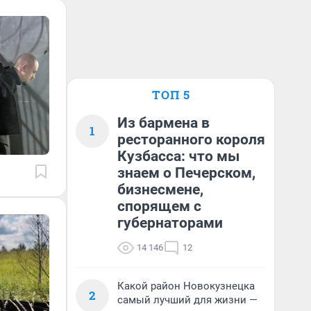
ТОП 5
Из бармена в
1
ресторанного короля
Кузбасса: что мы
знаем о Печерском,
бизнесмене,
спорящем с
губернаторами
14 146
12
Какой район Новокузнецка
2
самый лучший для жизни —