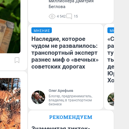
миллионера Дмитрия
Беглова
4 542
15
МНЕНИЕ
МНЕНИЕ
Наследие, которое
«Сливо
чудом не развалилось:
разоча
транспортный эксперт
турист
разнес миф о «вечных»
тысяч,
советских дорогах
день гу
Юрског
Хогвар
Олег Арефьев
Блогер, предприниматель,
Ян
владелец в транспортном
бизнесе
РЕКОМЕНДУЕМ
Знаменитая тикток-