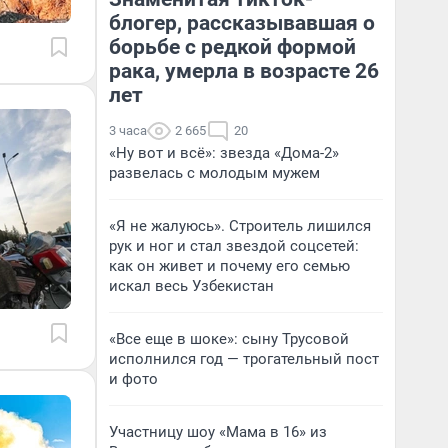
блогер, рассказывавшая о
борьбе с редкой формой
рака, умерла в возрасте 26
лет
3 часа
2 665
20
«Ну вот и всё»: звезда «Дома-2»
развелась с молодым мужем
«Я не жалуюсь». Строитель лишился
рук и ног и стал звездой соцсетей:
как он живет и почему его семью
искал весь Узбекистан
«Все еще в шоке»: сыну Трусовой
исполнился год — трогательный пост
и фото
Участницу шоу «Мама в 16» из