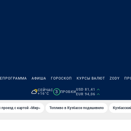
ЛЕПРОГРАММА
АФИША
ГОРОСКОП
КУРСЫ ВАЛЮТ
ZODY
ПР
USD 81,41
СЕЙЧАС
3
ПРОБКИ
+16°C
EUR 94,06
 проезд с картой «Мир»
Топливо в Кузбассе подешевело
Кузбасски