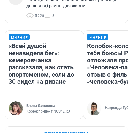
дешевый) район для жизни
5 226
3
МНЕНИЕ
МНЕНИЕ
«Всей душой
Колобок-колобо
ненавидела бег»:
тебя боюсь! Ра
кемеровчанка
отложили прок
рассказала, как стать
«Человека-пау
спортсменом, если до
отзыв о фильм
30 сидел на диване
«человека-бул
Елена Денисова
Надежда Губар
Корреспондент NGS42.RU