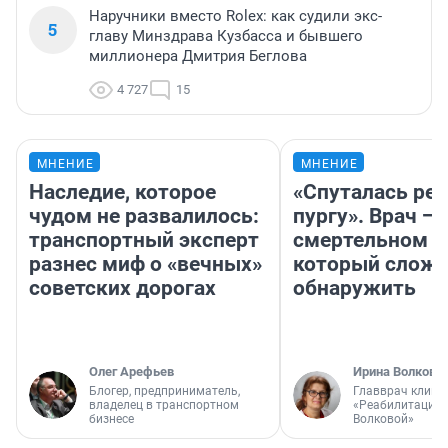
Наручники вместо Rolex: как судили экс-
5
главу Минздрава Кузбасса и бывшего
миллионера Дмитрия Беглова
4 727
15
МНЕНИЕ
МНЕНИЕ
Наследие, которое
«Спуталась реч
чудом не развалилось:
пургу». Врач — 
транспортный эксперт
смертельном д
разнес миф о «вечных»
который слож
советских дорогах
обнаружить
Олег Арефьев
Ирина Волкова
Блогер, предприниматель,
Главврач клини
владелец в транспортном
«Реабилитация 
бизнесе
Волковой»