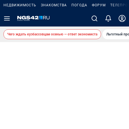
НЕДВИЖИМОСТЬ
ЗНАКОМСТВА
ПОГОДА
ФОРУМ
ТЕЛЕПРО
Чего ждать кузбассовцам осенью — ответ экономиста
Льготный про