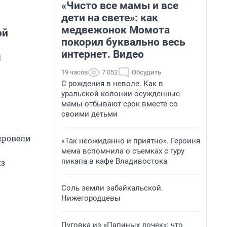
«Чисто все мамы и все
дети на свете»: как
медвежонок Момота
ой
покорил буквально весь
интернет. Видео
м
19 часов
7 052
Обсудить
С рождения в неволе. Как в
уральской колонии осужденные
мамы отбывают срок вместе со
своими детьми
провели
«Так неожиданно и приятно». Героиня
мема вспомнила о съемках с гуру
пикапа в кафе Владивостока
из
Соль земли забайкальской.
Нижегородцевы
Пуговка из «Папиных дочек»: что