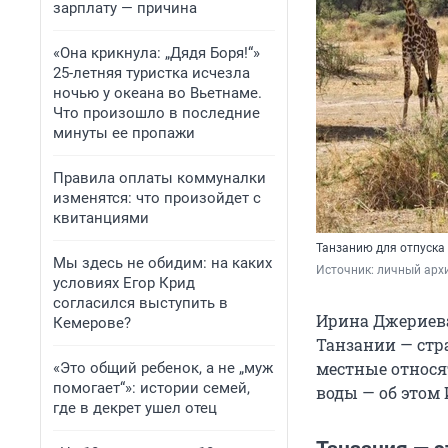
зарплату — причина
«Она крикнула: „Дядя Боря!“»
25-летняя туристка исчезла
ночью у океана во Вьетнаме.
Что произошло в последние
минуты ее пропажи
Правила оплаты коммуналки
изменятся: что произойдет с
квитанциями
Танзанию для отпуска
Мы здесь не обидим: на каких
Источник: 
личный арх
условиях Егор Крид
согласился выступить в
Ирина Джериева
Кемерове?
Танзании — стра
местные относят
«Это общий ребенок, а не „муж
помогает“»: истории семей,
воды — об этом
где в декрет ушел отец