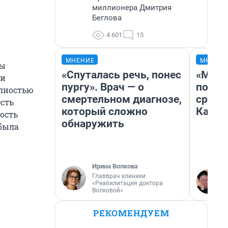
миллионера Дмитрия
Беглова
4 601
15
МНЕНИЕ
МНЕНИ
ны
«Спуталась речь, понес
«Маши
ри
пургу». Врач — о
полет
олностью
смертельном диагнозе,
сравн
есть
который сложно
Казах
ость
обнаружить
 была
Ирина Волкова
Главврач клиники
«Реабилитация доктора
Волковой»
РЕКОМЕНДУЕМ