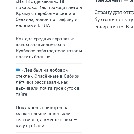
Танзания — 
«На 18 отдыхающих 18
поваров». Как проходит лето в
Страну для отпу
Крыму с перебоями света и
буквально ткну
бензина, водой по графику и
налетами БПЛА
совершить». Вы
Как две средних зарплаты:
каким специалистам в
Кузбассе работодатели готовы
платить больше
«Лёд был на лобовом
стекле». Спасённые в Сибири
лётчики рассказали, как
выживали почти трое суток в
тайге
Покупатель приобрел на
маркетплейсе новенький
телевизор, а вместе с ним —
кучу проблем