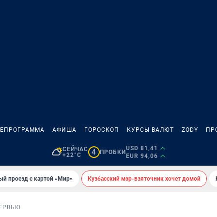
ЛЕПРОГРАММА
АФИША
ГОРОСКОП
КУРСЫ ВАЛЮТ
ZODY
ПР
USD 81,41
СЕЙЧАС
4
ПРОБКИ
+22°C
EUR 94,06
ый проезд с картой «Мир»
Кузбасский мэр-взяточник хочет домой
ЕРВЬЮ