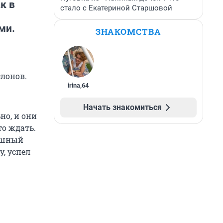
к в
стало с Екатериной Старшовой
ми.
ЗНАКОМСТВА
слонов.
irina
,
64
Начать знакомиться
но, и они
о ждать.
рашный
у, успел