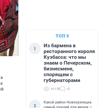
ТОП 5
Из бармена в
1
ресторанного короля
Кузбасса: что мы
знаем о Печерском,
бизнесмене,
спорящем с
 в
губернаторами
ак
ой
14 178
12
Какой район Новокузнецка
2
самый лучший для жизни —