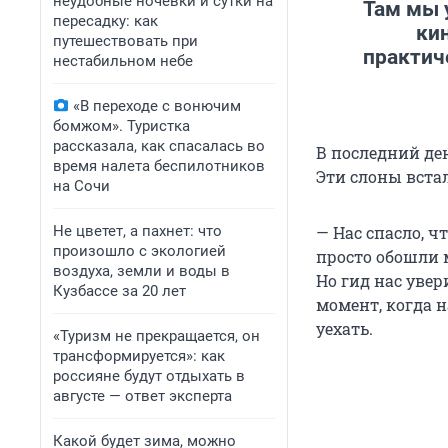
неудобные ночевки и сутки на
Там мы 
пересадку: как
ки
путешествовать при
практич
нестабильном небе
«В переходе с вонючим
бомжом». Туристка
рассказала, как спасалась во
В последний ден
время налета беспилотников
Эти слоны вста
на Сочи
Не цветет, а пахнет: что
— Нас спасло, ч
произошло с экологией
просто обошли 
воздуха, земли и воды в
Но гид нас уве
Кузбассе за 20 лет
момент, когда н
уехать.
«Туризм не прекращается, он
трансформируется»: как
россияне будут отдыхать в
августе — ответ эксперта
Какой будет зима, можно