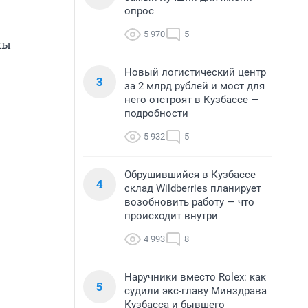
опрос
5 970
5
ны
Новый логистический центр
3
за 2 млрд рублей и мост для
него отстроят в Кузбассе —
подробности
5 932
5
Обрушившийся в Кузбассе
4
склад Wildberries планирует
возобновить работу — что
происходит внутри
4 993
8
Наручники вместо Rolex: как
5
судили экс-главу Минздрава
Кузбасса и бывшего