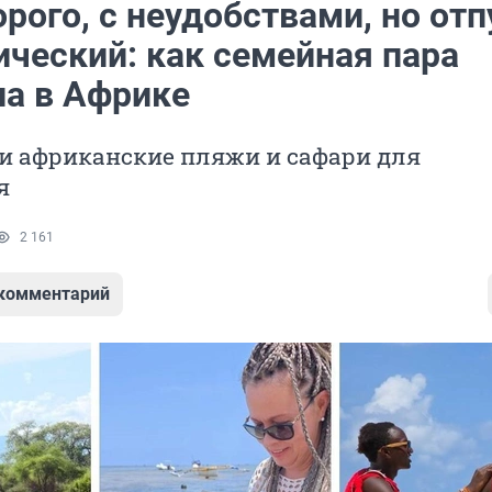
рого, с неудобствами, но отп
ический: как семейная пара
ла в Африке
и африканские пляжи и сафари для
я
2 161
 комментарий