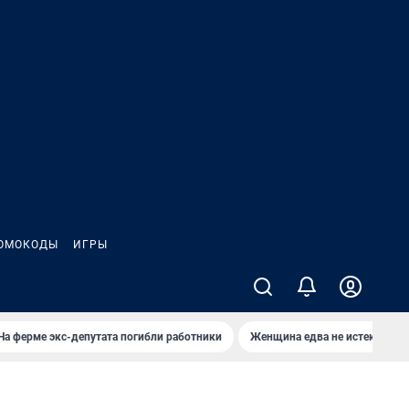
ОМОКОДЫ
ИГРЫ
На ферме экс-депутата погибли работники
Женщина едва не истекла кро