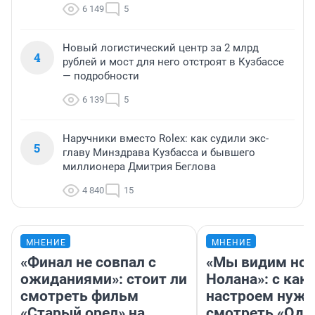
6 149
5
Новый логистический центр за 2 млрд
4
рублей и мост для него отстроят в Кузбассе
— подробности
6 139
5
Наручники вместо Rolex: как судили экс-
5
главу Минздрава Кузбасса и бывшего
миллионера Дмитрия Беглова
4 840
15
МНЕНИЕ
МНЕНИЕ
«Финал не совпал с
«Мы видим нов
ожиданиями»: стоит ли
Нолана»: с как
смотреть фильм
настроем нужн
«Старый орел» на
смотреть «Оди