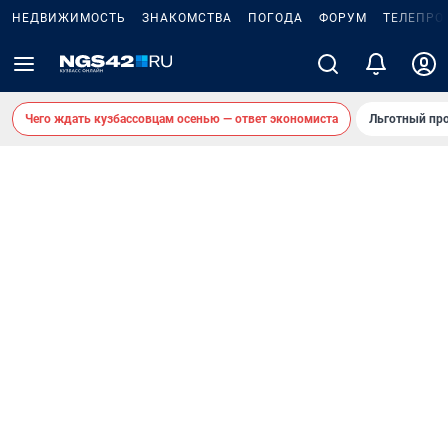
НЕДВИЖИМОСТЬ
ЗНАКОМСТВА
ПОГОДА
ФОРУМ
ТЕЛЕПРО
Чего ждать кузбассовцам осенью — ответ экономиста
Льготный про