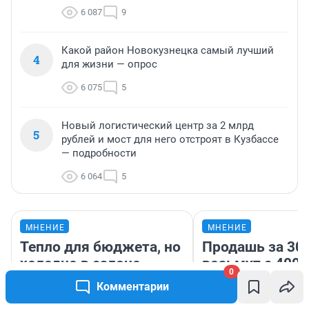
6 087
9
Какой район Новокузнецка самый лучший
4
для жизни — опрос
6 075
5
Новый логистический центр за 2 млрд
5
рублей и мост для него отстроят в Кузбассе
— подробности
6 064
5
МНЕНИЕ
МНЕНИЕ
Тепло для бюджета, но
Продашь за 300
холодно в салоне
возьмут с 4000
0
зимой. Водитель 13 лет
нам готовит н
Комментарии
ездит на электрокаре:
налоговый зако