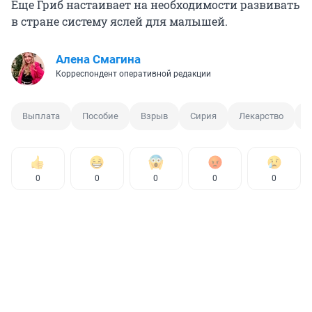
Еще Гриб настаивает на необходимости развивать
в стране систему яслей для малышей.
Алена Смагина
Корреспондент оперативной редакции
Выплата
Пособие
Взрыв
Сирия
Лекарство
Г
0
0
0
0
0