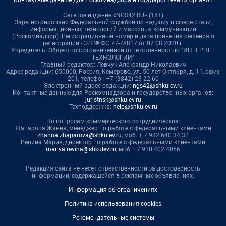
Сетевое издание «NGS42.RU» (18+)
Зарегистрировано Федеральной службой по надзору в сфере связи,
информационных технологий и массовых коммуникаций
(Роскомнадзор). Регистрационный номер и дата принятия решения о
регистрации - ЭЛ № ФС 77-78817 от 07.08.2020 г.
Учредитель: Общество с ограниченной ответственностью "ИНТЕРНЕТ
ТЕХНОЛОГИИ"
Главный редактор: Левчук Александр Николаевич
Адрес редакции: 650000, Россия, Кемерово, ул. 50 лет Октября, д. 11, офис
201, телефон +7 (3842) 23-22-60
Электронный адрес редакции:
ngs42@shkulev.ru
Контактные данные для Роскомнадзора и государственных органов:
juristnsk@shkulev.ru
Техподдержка:
help@shkulev.ru
По вопросам коммерческого сотрудничества:
Жапарова Жанна, менеджер по работе с федеральными клиентами
zhanna.zhaparova@shkulev.ru
, моб. + 7 982 640 34 32
Ревина Мария, директор по работе с федеральными клиентами
mariya.revina@shkulev.ru
, моб. +7 910 402 4056
Редакция сайта не несет ответственности за достоверность
информации, содержащейся в рекламных объявлениях.
Информация об ограничениях
Политика использования cookies
Рекомендательные системы