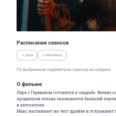
Расписание сеансов
Дата
Кинотеатр
По выбранным параметрам сеансов не найдено
О фильме
Лера с Германом готовятся к свадьбе. Жених с
продавцом салона оказывается бывший парен
в автосалоне. 

Макс настаивает на тест-драйве и устраивае