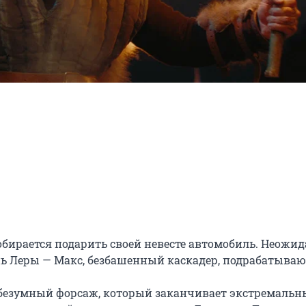
обирается подарить своей невесте автомобиль. Неожид
ь Леры — Макс, безбашенный каскадер, подрабатыва
т безумный форсаж, который заканчивает экстремальн