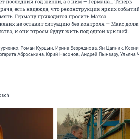
т последний год жизни, а с ним — Германа… Теперь 
врача, есть надежда, что реконструкция ярких событий
мять. Герману приходится просить Макса 
жених не оставит ситуацию без контроля — Макс долж
тства, и они втроем будут жить под одной крышей.
урченко, Роман Курцын, Ирина Безряднова, Ян Цапник, Ксени
ргарита Аброськина, Юрий Насонов, Андрей Пынзару, Ульяна 
osch