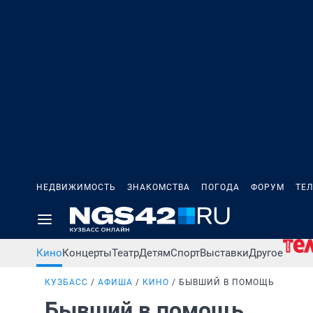
НЕДВИЖИМОСТЬ
ЗНАКОМСТВА
ПОГОДА
ФОРУМ
ТЕ
Кино
Концерты
Театр
Детям
Спорт
Выставки
Другое
КУЗБАСС
АФИША
КИНО
БЫВШИЙ В ПОМОЩЬ
Бывший в помощь