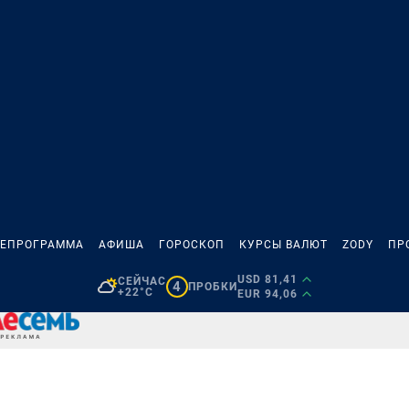
ЛЕПРОГРАММА
АФИША
ГОРОСКОП
КУРСЫ ВАЛЮТ
ZODY
ПР
USD 81,41
СЕЙЧАС
4
ПРОБКИ
+22°C
EUR 94,06