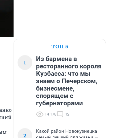
ТОП 5
Из бармена в
1
ресторанного короля
Кузбасса: что мы
знаем о Печерском,
бизнесмене,
спорящем с
губернаторами
анно 
14 178
12
ющий 
Какой район Новокузнецка
ым 
2
самый лучший для жизни —