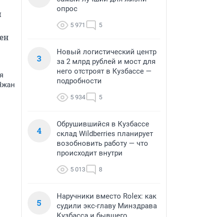
опрос
 
5 971
5
ен 
Новый логистический центр
3
за 2 млрд рублей и мост для
него отстроят в Кузбассе —
я
подробности
Чжан
5 934
5
Обрушившийся в Кузбассе
4
склад Wildberries планирует
возобновить работу — что
происходит внутри
5 013
8
Наручники вместо Rolex: как
5
судили экс-главу Минздрава
Кузбасса и бывшего