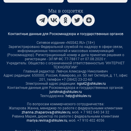
Мы в соцсетях
Контактные данные для Роскомнадзора и государственных органов
Сетевое издание «NGS42.RU» (18+)
Зарегистрировано Федеральной службой по надзору в сфере связи,
информационных технологий и массовых коммуникаций
(Роскомнадзор). Регистрационный номер и дата принятия решения о
регистрации - ЭЛ № ФС 77-78817 от 07.08.2020 г.
Учредитель: Общество с ограниченной ответственностью "ИНТЕРНЕТ
ТЕХНОЛОГИИ"
Главный редактор: Левчук Александр Николаевич
Адрес редакции: 650000, Россия, Кемерово, ул. 50 лет Октября, д. 11, офис
201, телефон +7 (3842) 23-22-60
Электронный адрес редакции:
ngs42@shkulev.ru
Контактные данные для Роскомнадзора и государственных органов:
juristnsk@shkulev.ru
Техподдержка:
help@shkulev.ru
По вопросам коммерческого сотрудничества:
Жапарова Жанна, менеджер по работе с федеральными клиентами
zhanna.zhaparova@shkulev.ru
, моб. + 7 982 640 34 32
Ревина Мария, директор по работе с федеральными клиентами
mariya.revina@shkulev.ru
, моб. +7 910 402 4056