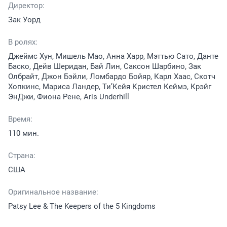
Директор:
Зак Уорд
В ролях:
Джеймс Хун, Мишель Мао, Анна Харр, Мэттью Сато, Данте
Баско, Дейв Шеридан, Бай Лин, Саксон Шарбино, Зак
Олбрайт, Джон Бэйли, Ломбардо Бойяр, Карл Хаас, Скотч
Хопкинс, Мариса Ландер, Ти’Кейя Кристел Кеймэ, Крэйг
ЭнДжи, Фиона Рене, Aris Underhill
Время:
110 мин.
Страна:
США
Оригинальное название:
Patsy Lee & The Keepers of the 5 Kingdoms