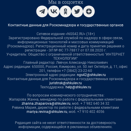
Мы в соцсетях
Контактные данные для Роскомнадзора и государственных органов
Сетевое издание «NGS42.RU» (18+)
Зарегистрировано Федеральной службой по надзору в сфере связи,
информационных технологий и массовых коммуникаций
(Роскомнадзор). Регистрационный номер и дата принятия решения о
регистрации - ЭЛ № ФС 77-78817 от 07.08.2020 г.
Учредитель: Общество с ограниченной ответственностью "ИНТЕРНЕТ
ТЕХНОЛОГИИ"
Главный редактор: Левчук Александр Николаевич
Адрес редакции: 650000, Россия, Кемерово, ул. 50 лет Октября, д. 11, офис
201, телефон +7 (3842) 23-22-60
Электронный адрес редакции:
ngs42@shkulev.ru
Контактные данные для Роскомнадзора и государственных органов:
juristnsk@shkulev.ru
Техподдержка:
help@shkulev.ru
По вопросам коммерческого сотрудничества:
Жапарова Жанна, менеджер по работе с федеральными клиентами
zhanna.zhaparova@shkulev.ru
, моб. + 7 982 640 34 32
Ревина Мария, директор по работе с федеральными клиентами
mariya.revina@shkulev.ru
, моб. +7 910 402 4056
Редакция сайта не несет ответственности за достоверность
информации, содержащейся в рекламных объявлениях.