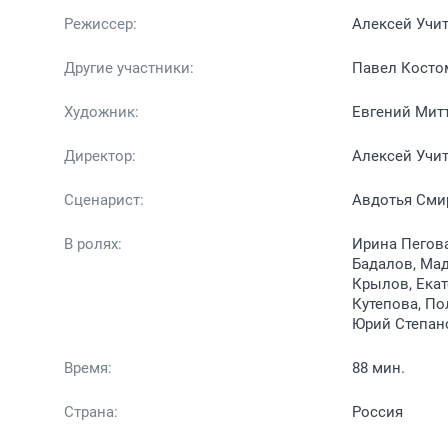
Режиссер:
Алексей Учи
Другие участники:
Павел Косто
Художник:
Евгений Мит
Директор:
Алексей Учи
Сценарист:
Авдотья Сми
В ролях:
Ирина Пегова
Бадалов, Мад
Крылов, Екат
Кутепова, По
Юрий Степано
Время:
88 мин.
Страна:
Россия