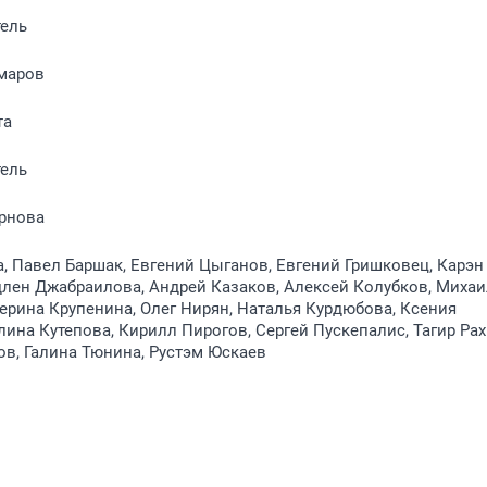
тель
маров
та
тель
рнова
, Павел Баршак, Евгений Цыганов, Евгений Гришковец, Карэн
лен Джабраилова, Андрей Казаков, Алексей Колубков, Михаи
ерина Крупенина, Олег Нирян, Наталья Курдюбова, Ксения
лина Кутепова, Кирилл Пирогов, Сергей Пускепалис, Тагир Ра
в, Галина Тюнина, Рустэм Юскаев