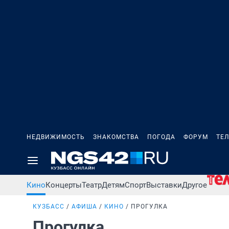
НЕДВИЖИМОСТЬ
ЗНАКОМСТВА
ПОГОДА
ФОРУМ
ТЕ
Кино
Концерты
Театр
Детям
Спорт
Выставки
Другое
КУЗБАСС
АФИША
КИНО
ПРОГУЛКА
Прогулка