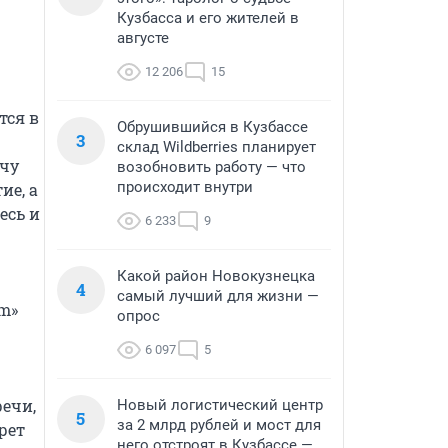
Кузбасса и его жителей в
августе
12 206
15
ся в 
Обрушившийся в Кузбассе
3
склад Wildberries планирует
чу 
возобновить работу — что
происходит внутри
е, а 
сь и 
6 233
9
Какой район Новокузнецка
4
самый лучший для жизни —
» 
опрос
6 097
5
ечи, 
Новый логистический центр
5
за 2 млрд рублей и мост для
ет 
него отстроят в Кузбассе —