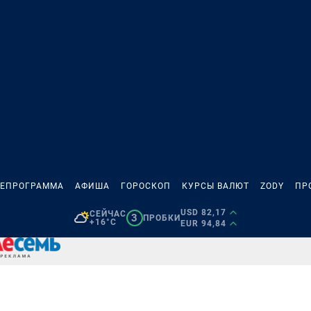
ЛЕПРОГРАММА
АФИША
ГОРОСКОП
КУРСЫ ВАЛЮТ
ZODY
ПР
USD 82,17
СЕЙЧАС
3
ПРОБКИ
+16°C
EUR 94,84