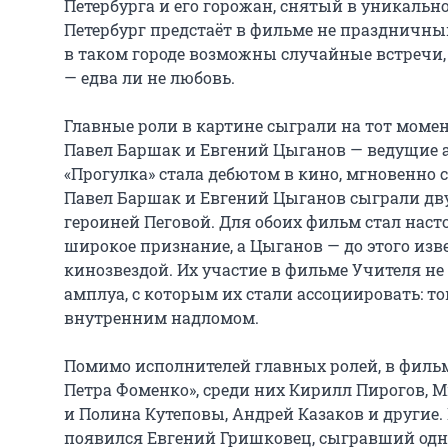
Петербурга и его горожан, снятый в уникально
Петербург предстаёт в фильме не праздничны
в таком городе возможны случайные встречи,
— едва ли не любовь.

Главные роли в картине сыграли на тот моме
Павел Баршак и Евгений Цыганов — ведущие а
«Прогулка» стала дебютом в кино, мгновенно с
Павел Баршак и Евгений Цыганов сыграли двух
героиней Пеговой. Для обоих фильм стал нас
широкое признание, а Цыганов — до этого изв
кинозвездой. Их участие в фильме Учителя не 
амплуа, с которым их стали ассоциировать: 
внутренним надломом.

Помимо исполнителей главных ролей, в фильме
Петра Фоменко», среди них Кирилл Пирогов, М
и Полина Кутеповы, Андрей Казаков и другие.
появился Евгений Гришковец, сыгравший одну