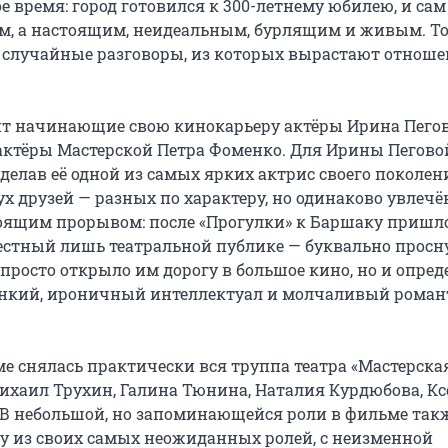
е время: город готовился к 300-летнему юбилею, и сам 
м, а настоящим, неидеальным, бурлящим и живым. То
 случайные разговоры, из которых вырастают отноше
нт начинающие свою кинокарьеру актёры Ирина Пегова
ктёры Мастерской Петра Фоменко. Для Ирины Пеговой
делав её одной из самых ярких актрис своего поколени
 друзей — разных по характеру, но одинаково увлечё
тоящим прорывом: после «Прогулки» к Баршаку пришло
естный лишь театральной публике — буквально просну
просто открыло им дорогу в большое кино, но и опред
тонкий, ироничный интеллектуал и молчаливый романт
 снялась практически вся труппа театра «Мастерская
ихаил Трухин, Галина Тюнина, Наталия Курдюбова, Кс
 В небольшой, но запоминающейся роли в фильме такж
 из своих самых неожиданных ролей, с неизменной 