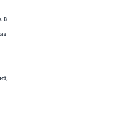
 В 
на 
й, 