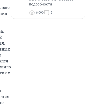
подробности
лько 
ния 
6 090
5
, 
 
я. 
нных 
 
лся 
елило 
ик с 
 
ения 
е 