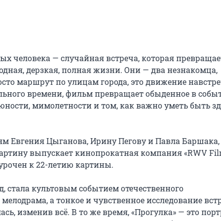
ых человека — случайная встреча, которая превращает
одная, дерзкая, полная жизни. Они — два незнакомца, 
росто маршрут по улицам города, это движение навстре
льного времени, фильм превращает обыденное в событи
юности, мимолетности и том, как важно уметь быть зде
м Евгения Цыганова, Ирину Пегову и Павла Баршака, 
Картину выпускает кинопрокатная компания «RWV Film
рочен к 22-летию картины.

д, стала культовым событием отечественного 
 мелодрама, а тонкое и чувственное исследование встр
сь, изменив всё. В то же время, «Прогулка» — это портр