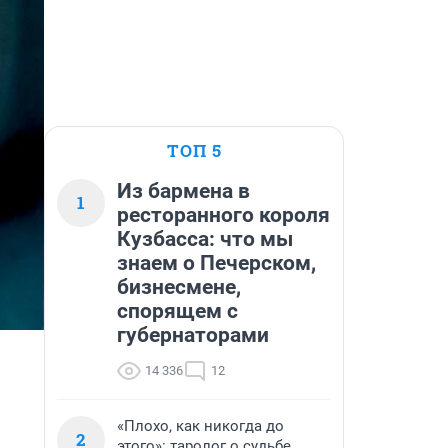
ТОП 5
Из бармена в
1
ресторанного короля
Кузбасса: что мы
знаем о Печерском,
бизнесмене,
спорящем с
губернаторами
14 336
12
«Плохо, как никогда до
2
этого»: таролог о судьбе