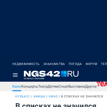
НЕДВИЖИМОСТЬ
ЗНАКОМСТВА
ПОГОДА
ФОРУМ
ТЕ
Кино
Концерты
Театр
Детям
Спорт
Выставки
Другое
КУЗБАСС
АФИША
КИНО
В СПИСКАХ НЕ ЗНАЧИЛСЯ
В списках не значился