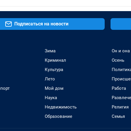
Подписаться на новости
Зима
Он и она
Криминал
Осень
Культура
Политик
Лето
Происше
спорт
Мой дом
Работа
Наука
Развлеч
Недвижимость
Религия
Образование
Семья