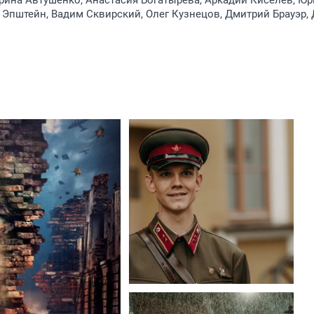
рина Автушенко, Анастасия Богатырёва, Аркадий Киселёв, Ю
 Эпштейн, Вадим Сквирский, Олег Кузнецов, Дмитрий Брауэр,