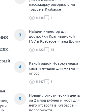
пассажирку разорвало на
трассе в Кузбассе
8 446
7
Найден инвестор для
3
достройки Крапивинской
дей 
ГЭС в Кузбассе — зам Шойгу
 
их, 
6 422
35
орый 
Какой район Новокузнецка
4
самый лучший для жизни —
опрос
5 847
5
лья
Новый логистический центр
5
за 2 млрд рублей и мост для
енко,
него отстроят в Кузбассе —
трий
подробности