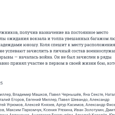
лужников, получив назначение на постоянное место 
алы ожидания вокзала и толпа увешанных багажом лю
адеждами юношу. Коля спешит к месту расположения
 не успевают зачислить в личный состав военнослужащ
зрывы — началась война. Он не был зачислен в ряды 
авно принял участие в первом в своей жизни бою, кот
25
иллер, Владимир Машков, Павел Чернышёв, Яна Сексте, Ната
талий Егоров, Евгений Миллер, Павел Шевандо, Александр
гей Угрюмов, Алексей Князев, Артур Касимов, Александр Фис
в, Максим Пархомчук, Ксения Утехина, Иван Золотухин, Дми