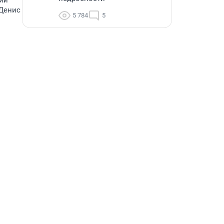
рий
 Денис
5 784
5