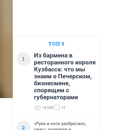
ТОП 5
Из бармена в
1
ресторанного короля
Кузбасса: что мы
знаем о Печерском,
бизнесмене,
спорящем с
губернаторами
14 038
12
«Руки и ноги разбросало,
2
ужас»: водителя и