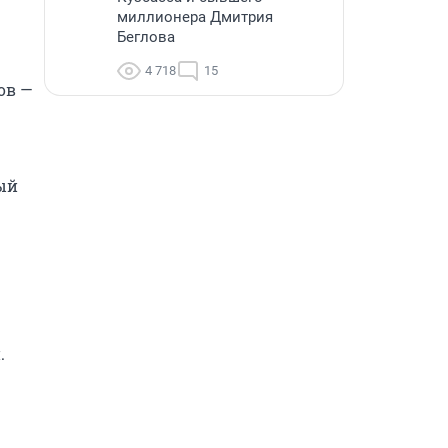
миллионера Дмитрия
Беглова
4 718
15
в — 
ый 

