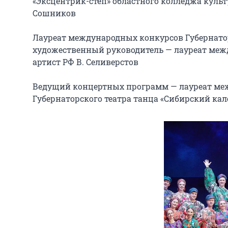
«Эксцентрик-степ» областного колледжа культ
Сошников

Лауреат международных конкурсов Губернатор
художественный руководитель — лауреат межд
артист РФ В. Селиверстов

Ведущий концертных программ — лауреат меж
Губернаторского театра танца «Сибирский кал