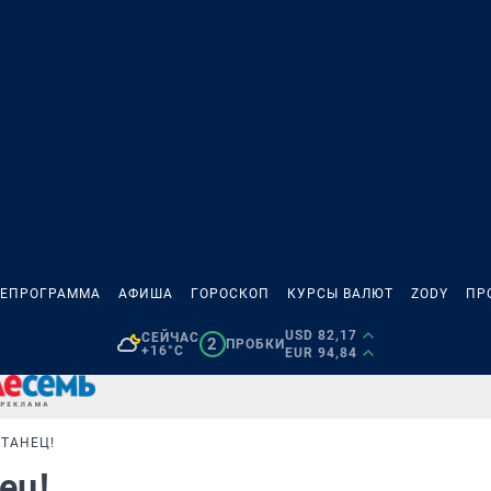
ЛЕПРОГРАММА
АФИША
ГОРОСКОП
КУРСЫ ВАЛЮТ
ZODY
ПР
USD 82,17
СЕЙЧАС
2
ПРОБКИ
+16°C
EUR 94,84
 ТАНЕЦ!
нец!