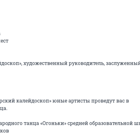


ест

йдоскоп», художественный руководитель, заслуженный
рский калейдоскоп» юные артисты проведут вас в 
а.

ародного танца «Огоньки» средней образовательной ш
ков
