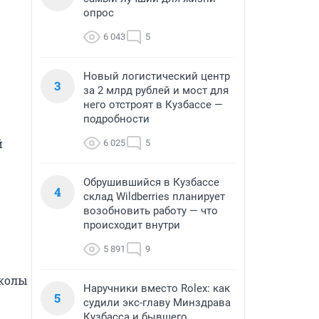
опрос
6 043
5
Новый логистический центр
3
за 2 млрд рублей и мост для
него отстроят в Кузбассе —
подробности
 
6 025
5
Обрушившийся в Кузбассе
4
склад Wildberries планирует
возобновить работу — что
происходит внутри
5 891
9
колы 
Наручники вместо Rolex: как
5
судили экс-главу Минздрава
Кузбасса и бывшего