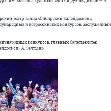
уры им. Кобзона, художественный руководитель — А. 
ский театр танца «Сибирский калейдоскоп», 
ународных и всероссийских конкурсов, заслуженный 
дународных конкурсов, главный балетмейстер 
ейдоскоп» А. Зелтынь