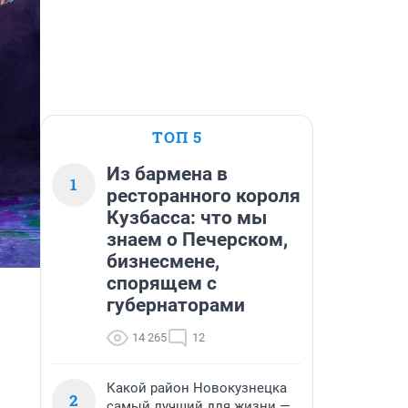
ТОП 5
Из бармена в
1
ресторанного короля
Кузбасса: что мы
знаем о Печерском,
бизнесмене,
спорящем с
губернаторами
14 265
12
Какой район Новокузнецка
2
самый лучший для жизни —