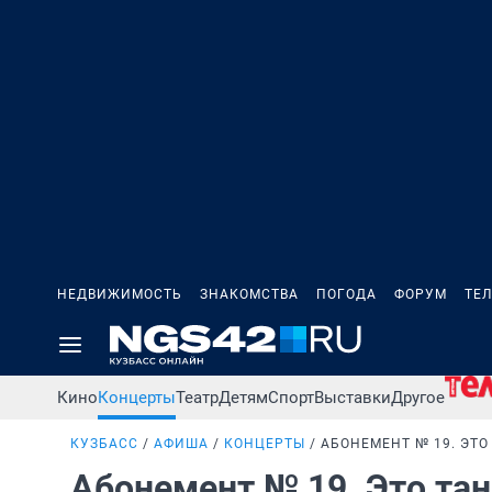
НЕДВИЖИМОСТЬ
ЗНАКОМСТВА
ПОГОДА
ФОРУМ
ТЕ
Кино
Концерты
Театр
Детям
Спорт
Выставки
Другое
КУЗБАСС
АФИША
КОНЦЕРТЫ
АБОНЕМЕНТ № 19. ЭТО
Абонемент № 19. Это та