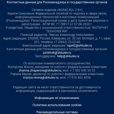
Контактные данные для Роскомнадзора и государственных органов
Сетевое издание «NGS42.RU» (18+)
Зарегистрировано Федеральной службой по надзору в сфере связи,
информационных технологий и массовых коммуникаций
(Роскомнадзор). Регистрационный номер и дата принятия решения о
регистрации - ЭЛ № ФС 77-78817 от 07.08.2020 г.
Учредитель: Общество с ограниченной ответственностью "ИНТЕРНЕТ
ТЕХНОЛОГИИ"
Главный редактор: Левчук Александр Николаевич
Адрес редакции: 650000, Россия, Кемерово, ул. 50 лет Октября, д. 11, офис
201, телефон +7 (3842) 23-22-60
Электронный адрес редакции:
ngs42@shkulev.ru
Контактные данные для Роскомнадзора и государственных органов:
juristnsk@shkulev.ru
Техподдержка:
help@shkulev.ru
По вопросам коммерческого сотрудничества:
Жапарова Жанна, менеджер по работе с федеральными клиентами
zhanna.zhaparova@shkulev.ru
, моб. + 7 982 640 34 32
Ревина Мария, директор по работе с федеральными клиентами
mariya.revina@shkulev.ru
, моб. +7 910 402 4056
Редакция сайта не несет ответственности за достоверность
информации, содержащейся в рекламных объявлениях.
Информация об ограничениях
Политика использования cookies
Рекомендательные системы