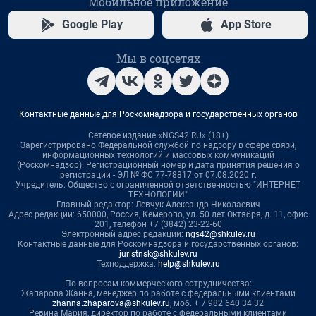
Мобильное приложение
Google Play
App Store
Мы в соцсетях
Контактные данные для Роскомнадзора и государственных органов
Сетевое издание «NGS42.RU» (18+)
Зарегистрировано Федеральной службой по надзору в сфере связи,
информационных технологий и массовых коммуникаций
(Роскомнадзор). Регистрационный номер и дата принятия решения о
регистрации - ЭЛ № ФС 77-78817 от 07.08.2020 г.
Учредитель: Общество с ограниченной ответственностью "ИНТЕРНЕТ
ТЕХНОЛОГИИ"
Главный редактор: Левчук Александр Николаевич
Адрес редакции: 650000, Россия, Кемерово, ул. 50 лет Октября, д. 11, офис
201, телефон +7 (3842) 23-22-60
Электронный адрес редакции:
ngs42@shkulev.ru
Контактные данные для Роскомнадзора и государственных органов:
juristnsk@shkulev.ru
Техподдержка:
help@shkulev.ru
По вопросам коммерческого сотрудничества:
Жапарова Жанна, менеджер по работе с федеральными клиентами
zhanna.zhaparova@shkulev.ru
, моб. + 7 982 640 34 32
Ревина Мария, директор по работе с федеральными клиентами