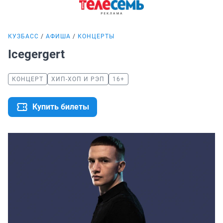
КУЗБАСС
АФИША
КОНЦЕРТЫ
Icegergert
КОНЦЕРТ
ХИП-ХОП И РЭП
16+
Купить билеты