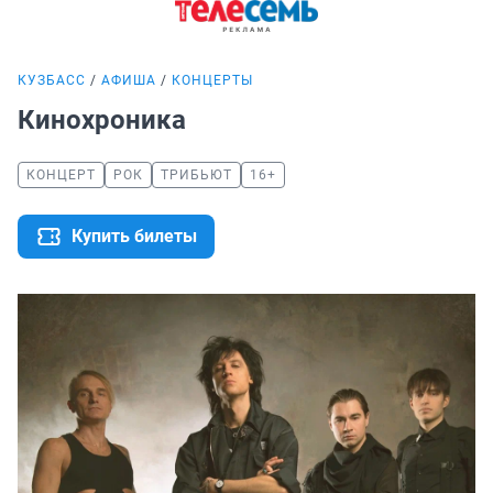
КУЗБАСС
АФИША
КОНЦЕРТЫ
Кинохроника
КОНЦЕРТ
РОК
ТРИБЬЮТ
16+
Купить билеты