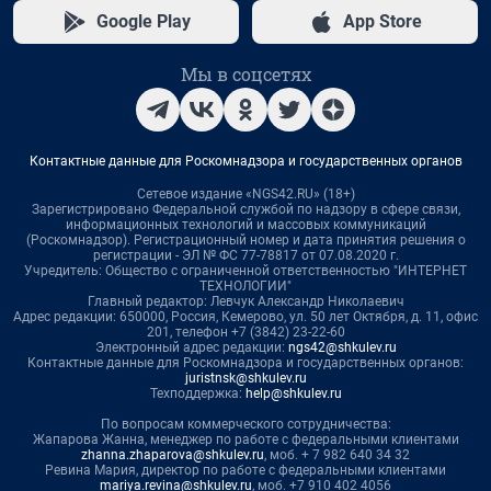
Google Play
App Store
Мы в соцсетях
Контактные данные для Роскомнадзора и государственных органов
Сетевое издание «NGS42.RU» (18+)
Зарегистрировано Федеральной службой по надзору в сфере связи,
информационных технологий и массовых коммуникаций
(Роскомнадзор). Регистрационный номер и дата принятия решения о
регистрации - ЭЛ № ФС 77-78817 от 07.08.2020 г.
Учредитель: Общество с ограниченной ответственностью "ИНТЕРНЕТ
ТЕХНОЛОГИИ"
Главный редактор: Левчук Александр Николаевич
Адрес редакции: 650000, Россия, Кемерово, ул. 50 лет Октября, д. 11, офис
201, телефон +7 (3842) 23-22-60
Электронный адрес редакции:
ngs42@shkulev.ru
Контактные данные для Роскомнадзора и государственных органов:
juristnsk@shkulev.ru
Техподдержка:
help@shkulev.ru
По вопросам коммерческого сотрудничества:
Жапарова Жанна, менеджер по работе с федеральными клиентами
zhanna.zhaparova@shkulev.ru
, моб. + 7 982 640 34 32
Ревина Мария, директор по работе с федеральными клиентами
mariya.revina@shkulev.ru
, моб. +7 910 402 4056