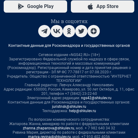
Google Play
App Store
Мы в соцсетях
Контактные данные для Роскомнадзора и государственных органов
Сетевое издание «NGS42.RU» (18+)
Зарегистрировано Федеральной службой по надзору в сфере связи,
информационных технологий и массовых коммуникаций
(Роскомнадзор). Регистрационный номер и дата принятия решения о
регистрации - ЭЛ № ФС 77-78817 от 07.08.2020 г.
Учредитель: Общество с ограниченной ответственностью "ИНТЕРНЕТ
ТЕХНОЛОГИИ"
Главный редактор: Левчук Александр Николаевич
Адрес редакции: 650000, Россия, Кемерово, ул. 50 лет Октября, д. 11, офис
201, телефон +7 (3842) 23-22-60
Электронный адрес редакции:
ngs42@shkulev.ru
Контактные данные для Роскомнадзора и государственных органов:
juristnsk@shkulev.ru
Техподдержка:
help@shkulev.ru
По вопросам коммерческого сотрудничества:
Жапарова Жанна, менеджер по работе с федеральными клиентами
zhanna.zhaparova@shkulev.ru
, моб. + 7 982 640 34 32
Ревина Мария, директор по работе с федеральными клиентами
mariya.revina@shkulev.ru
, моб. +7 910 402 4056