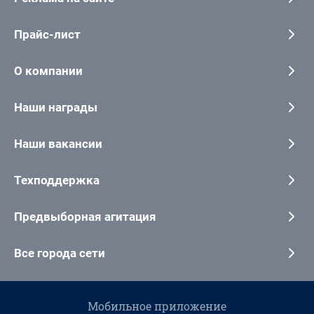
Прайс-лист
О компании
Наши награды
Наши вакансии
Техподдержка
Предвыборная агитация
Все города сети
Мобильное приложение