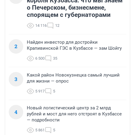
короля Кузбасса: что мы знаем
о Печерском, бизнесмене,
спорящем с губернаторами
14 116
12
Найден инвестор для достройки
2
Крапивинской ГЭС в Кузбассе — зам Шойгу
6 500
35
Какой район Новокузнецка самый лучший
3
для жизни — опрос
5 917
5
Новый логистический центр за 2 млрд
4
рублей и мост для него отстроят в Кузбассе
— подробности
5 861
5