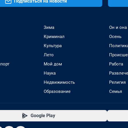
Подписаться на новости
Зима
Он и она
Криминал
Осень
Культура
Политик
Лето
Происше
спорт
Мой дом
Работа
Наука
Развлеч
Недвижимость
Религия
Образование
Семья
Google Play