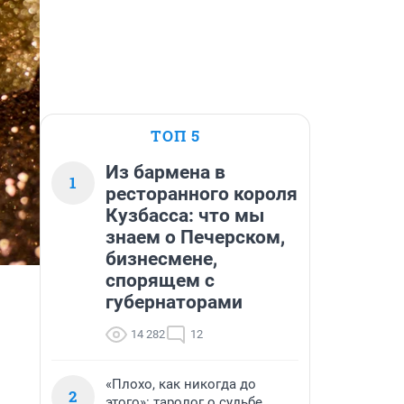
ТОП 5
Из бармена в
1
ресторанного короля
Кузбасса: что мы
знаем о Печерском,
бизнесмене,
спорящем с
губернаторами
14 282
12
«Плохо, как никогда до
2
этого»: таролог о судьбе