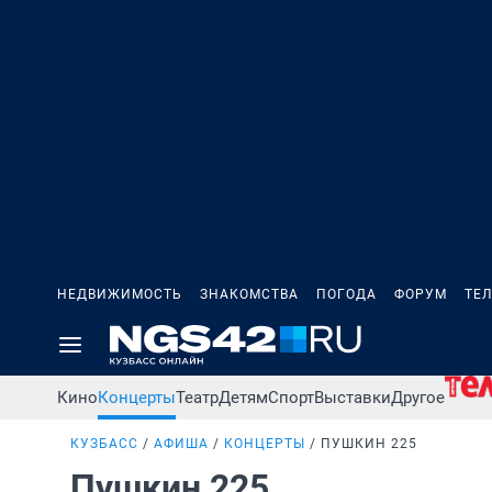
НЕДВИЖИМОСТЬ
ЗНАКОМСТВА
ПОГОДА
ФОРУМ
ТЕ
Кино
Концерты
Театр
Детям
Спорт
Выставки
Другое
КУЗБАСС
АФИША
КОНЦЕРТЫ
ПУШКИН 225
Пушкин 225