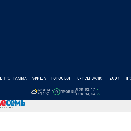
ЛЕПРОГРАММА
АФИША
ГОРОСКОП
КУРСЫ ВАЛЮТ
ZODY
ПР
USD 82,17
СЕЙЧАС
0
ПРОБКИ
+14°C
EUR 94,84