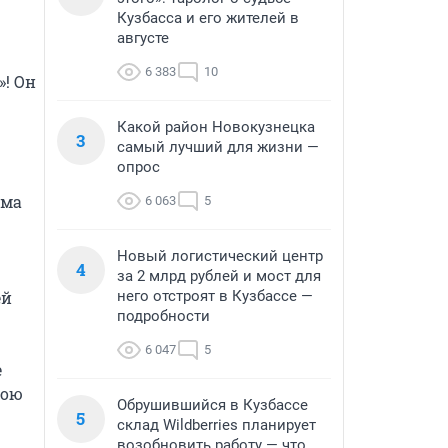
Кузбасса и его жителей в
августе
6 383
10
! Он 
Какой район Новокузнецка
3
самый лучший для жизни —
опрос
ма 
6 063
5
Новый логистический центр
4
за 2 млрд рублей и мост для
й 
него отстроят в Кузбассе —
подробности
6 047
5
 
ою 
Обрушившийся в Кузбассе
5
склад Wildberries планирует
возобновить работу — что