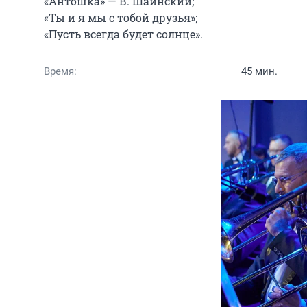
«Антошка» — В. Шаинский;

«Ты и я мы с тобой друзья»;

«Пусть всегда будет солнце».
Время:
45 мин.