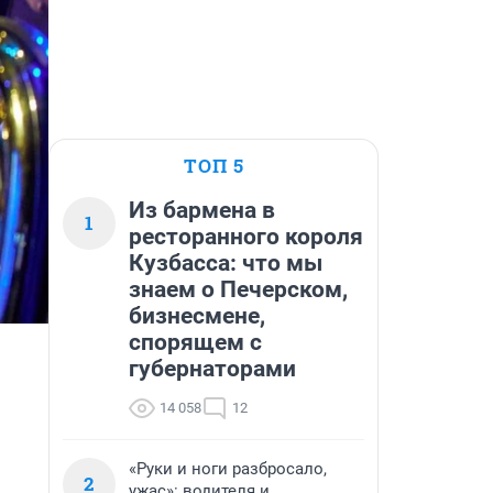
ТОП 5
Из бармена в
1
ресторанного короля
Кузбасса: что мы
знаем о Печерском,
бизнесмене,
спорящем с
губернаторами
14 058
12
«Руки и ноги разбросало,
2
ужас»: водителя и