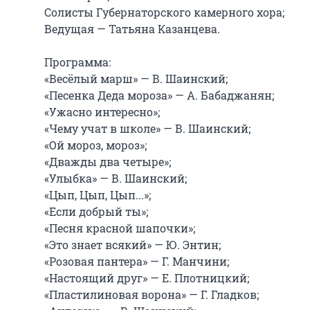
Солисты Губернаторского камерного хора;

Ведущая — Татьяна Казанцева.

Программа:

«Весёлый марш» — В. Шаинский;

«Песенка Деда мороза» — А. Бабаджанян;

«Ужасно интересно»;

«Чему учат в школе» — В. Шаинский;

«Ой мороз, мороз»;

«Дважды два четыре»;

«Улыбка» — В. Шаинский;

«Цып, Цып, Цып...»;

«Если добрый ты»;

«Песня красной шапочки»;

«Это знает всякий» — Ю. Энтин;

«Розовая пантера» — Г. Манчини;

«Настоящий друг» — Е. Плотницкий;

«Пластилиновая ворона» — Г. Гладков;
