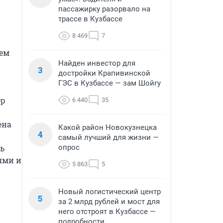
пассажирку разорвало на
трассе в Кузбассе
8 469
7
ем 
Найден инвестор для
3
достройки Крапивинской
ГЭС в Кузбассе — зам Шойгу
р 
6 440
35
на 
Какой район Новокузнецка
4
самый лучший для жизни —
ь 
опрос
ми и 
5 863
5
Новый логистический центр
5
за 2 млрд рублей и мост для
него отстроят в Кузбассе —
подробности