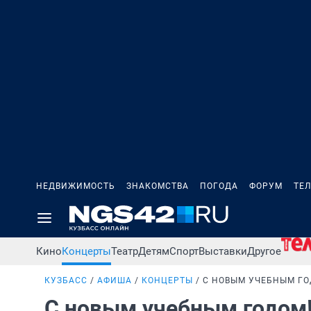
НЕДВИЖИМОСТЬ
ЗНАКОМСТВА
ПОГОДА
ФОРУМ
ТЕ
Кино
Концерты
Театр
Детям
Спорт
Выставки
Другое
КУЗБАСС
АФИША
КОНЦЕРТЫ
С НОВЫМ УЧЕБНЫМ ГО
С новым учебным годом