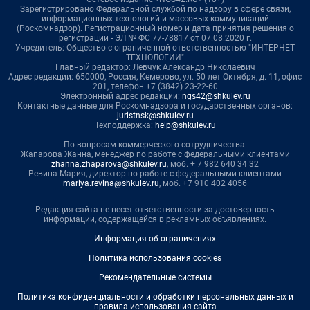
Зарегистрировано Федеральной службой по надзору в сфере связи,
информационных технологий и массовых коммуникаций
(Роскомнадзор). Регистрационный номер и дата принятия решения о
регистрации - ЭЛ № ФС 77-78817 от 07.08.2020 г.
Учредитель: Общество с ограниченной ответственностью "ИНТЕРНЕТ
ТЕХНОЛОГИИ"
Главный редактор: Левчук Александр Николаевич
Адрес редакции: 650000, Россия, Кемерово, ул. 50 лет Октября, д. 11, офис
201, телефон +7 (3842) 23-22-60
Электронный адрес редакции:
ngs42@shkulev.ru
Контактные данные для Роскомнадзора и государственных органов:
juristnsk@shkulev.ru
Техподдержка:
help@shkulev.ru
По вопросам коммерческого сотрудничества:
Жапарова Жанна, менеджер по работе с федеральными клиентами
zhanna.zhaparova@shkulev.ru
, моб. + 7 982 640 34 32
Ревина Мария, директор по работе с федеральными клиентами
mariya.revina@shkulev.ru
, моб. +7 910 402 4056
Редакция сайта не несет ответственности за достоверность
информации, содержащейся в рекламных объявлениях.
Информация об ограничениях
Политика использования cookies
Рекомендательные системы
Политика конфиденциальности и обработки персональных данных и
правила использования сайта