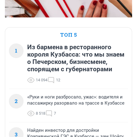
ТОП 5
Из бармена в ресторанного
1
короля Кузбасса: что мы знаем
о Печерском, бизнесмене,
спорящем с губернаторами
14 094
12
«Руки и ноги разбросало, ужас»: водителя и
2
пассажирку разорвало на трассе в Кузбассе
8 518
7
Найден инвестор для достройки
3
Крапивинской ГЭС в Кузбассе — зам Шойгу