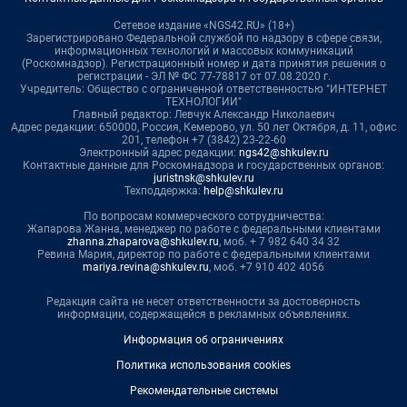
Сетевое издание «NGS42.RU» (18+)
Зарегистрировано Федеральной службой по надзору в сфере связи,
информационных технологий и массовых коммуникаций
(Роскомнадзор). Регистрационный номер и дата принятия решения о
регистрации - ЭЛ № ФС 77-78817 от 07.08.2020 г.
Учредитель: Общество с ограниченной ответственностью "ИНТЕРНЕТ
ТЕХНОЛОГИИ"
Главный редактор: Левчук Александр Николаевич
Адрес редакции: 650000, Россия, Кемерово, ул. 50 лет Октября, д. 11, офис
201, телефон +7 (3842) 23-22-60
Электронный адрес редакции:
ngs42@shkulev.ru
Контактные данные для Роскомнадзора и государственных органов:
juristnsk@shkulev.ru
Техподдержка:
help@shkulev.ru
По вопросам коммерческого сотрудничества:
Жапарова Жанна, менеджер по работе с федеральными клиентами
zhanna.zhaparova@shkulev.ru
, моб. + 7 982 640 34 32
Ревина Мария, директор по работе с федеральными клиентами
mariya.revina@shkulev.ru
, моб. +7 910 402 4056
Редакция сайта не несет ответственности за достоверность
информации, содержащейся в рекламных объявлениях.
Информация об ограничениях
Политика использования cookies
Рекомендательные системы