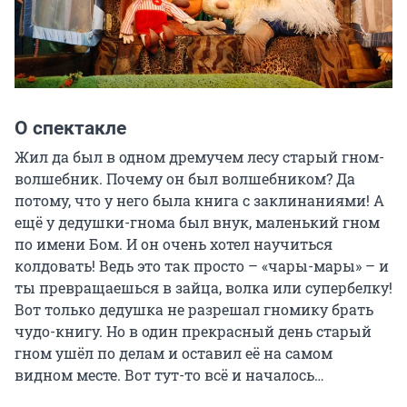
О спектакле
Жил да был в одном дремучем лесу старый гном-
волшебник. Почему он был волшебником? Да 
потому, что у него была книга с заклинаниями! А 
ещё у дедушки-гнома был внук, маленький гном 
по имени Бом. И он очень хотел научиться 
колдовать! Ведь это так просто – «чары-мары» – и 
ты превращаешься в зайца, волка или супербелку! 
Вот только дедушка не разрешал гномику брать 
чудо-книгу. Но в один прекрасный день старый 
гном ушёл по делам и оставил её на самом 
видном месте. Вот тут-то всё и началось…
