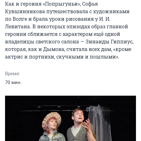
Как и героиня «Попрыгуньи», Софья 
Кувшинникова путешествовала с художниками 
по Волге и брала уроки рисования у И. И. 
Левитана. В некоторых эпизодах образ главной 
героини сближается с характером ещё одной 
владелицы светского салона — Зинаиды Гиппиус, 
которая, как и Дымова, считала всех дам, «кроме 
актрис и портнихи, скучными и пошлыми».
Время:
70 мин.