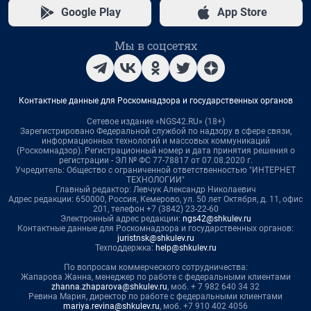
Google Play
App Store
Мы в соцсетях
Контактные данные для Роскомнадзора и государственных органов
Сетевое издание «NGS42.RU» (18+)
Зарегистрировано Федеральной службой по надзору в сфере связи,
информационных технологий и массовых коммуникаций
(Роскомнадзор). Регистрационный номер и дата принятия решения о
регистрации - ЭЛ № ФС 77-78817 от 07.08.2020 г.
Учредитель: Общество с ограниченной ответственностью "ИНТЕРНЕТ
ТЕХНОЛОГИИ"
Главный редактор: Левчук Александр Николаевич
Адрес редакции: 650000, Россия, Кемерово, ул. 50 лет Октября, д. 11, офис
201, телефон +7 (3842) 23-22-60
Электронный адрес редакции:
ngs42@shkulev.ru
Контактные данные для Роскомнадзора и государственных органов:
juristnsk@shkulev.ru
Техподдержка:
help@shkulev.ru
По вопросам коммерческого сотрудничества:
Жапарова Жанна, менеджер по работе с федеральными клиентами
zhanna.zhaparova@shkulev.ru
, моб. + 7 982 640 34 32
Ревина Мария, директор по работе с федеральными клиентами
mariya.revina@shkulev.ru
, моб. +7 910 402 4056