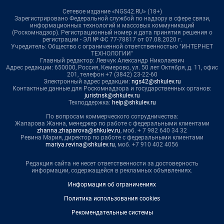
Сетевое издание «NGS42.RU» (18+)
Зарегистрировано Федеральной службой по надзору в сфере связи,
информационных технологий и массовых коммуникаций
(Роскомнадзор). Регистрационный номер и дата принятия решения о
регистрации - ЭЛ № ФС 77-78817 от 07.08.2020 г.
Учредитель: Общество с ограниченной ответственностью "ИНТЕРНЕТ
ТЕХНОЛОГИИ"
Главный редактор: Левчук Александр Николаевич
Адрес редакции: 650000, Россия, Кемерово, ул. 50 лет Октября, д. 11, офис
201, телефон +7 (3842) 23-22-60
Электронный адрес редакции:
ngs42@shkulev.ru
Контактные данные для Роскомнадзора и государственных органов:
juristnsk@shkulev.ru
Техподдержка:
help@shkulev.ru
По вопросам коммерческого сотрудничества:
Жапарова Жанна, менеджер по работе с федеральными клиентами
zhanna.zhaparova@shkulev.ru
, моб. + 7 982 640 34 32
Ревина Мария, директор по работе с федеральными клиентами
mariya.revina@shkulev.ru
, моб. +7 910 402 4056
Редакция сайта не несет ответственности за достоверность
информации, содержащейся в рекламных объявлениях.
Информация об ограничениях
Политика использования cookies
Рекомендательные системы