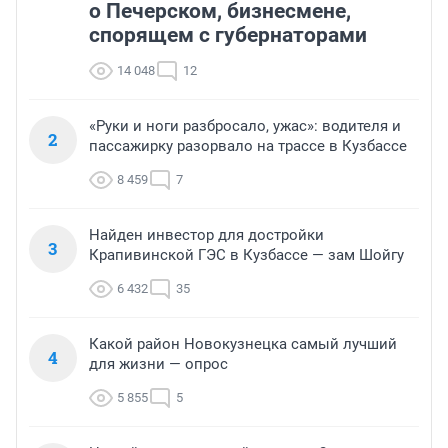
о Печерском, бизнесмене,
спорящем с губернаторами
14 048
12
«Руки и ноги разбросало, ужас»: водителя и
2
пассажирку разорвало на трассе в Кузбассе
8 459
7
Найден инвестор для достройки
3
Крапивинской ГЭС в Кузбассе — зам Шойгу
6 432
35
Какой район Новокузнецка самый лучший
4
для жизни — опрос
5 855
5