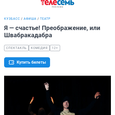
КУЗБАСС
АФИША
ТЕАТР
Я — счастье! Преображение, или
Швабракадабра
СПЕКТАКЛЬ
КОМЕДИЯ
12+
Купить билеты