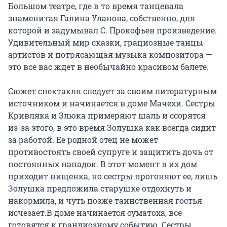
Большом театре, где в то время танцевала 
знаменитая Галина Уланова, собственно, для 
которой и задумывал С. Прокофьев произведение. 
Удивительный мир сказки, грациозные танцы 
артистов и потрясающая музыка композитора — 
это все вас ждет в необычайно красивом балете.

Сюжет спектакля следует за своим литературным 
источником и начинается в доме Мачехи. Сестры 
Кривляка и Злюка примеряют шаль и ссорятся 
из-за этого, в это время Золушка как всегда сидит 
за работой. Ее родной отец не может 
противостоять своей супруге и защитить дочь от 
постоянных нападок. В этот момент в их дом 
приходит нищенка, но сестры прогоняют ее, лишь 
Золушка предложила старушке отдохнуть и 
накормила, и чуть позже таинственная гостья 
исчезает.В доме начинается суматоха, все 
готовятся к грандиозному событию. Сестры 