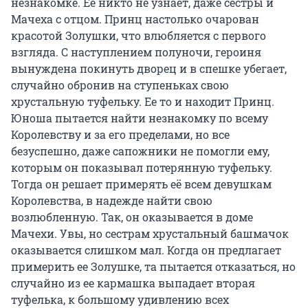
незнакомке. Ее никто не узнает, даже сестры и 
Мачеха с отцом. Принц настолько очарован 
красотой Золушки, что влюбляется с первого 
взгляда. С наступлением полуночи, героиня 
вынуждена покинуть дворец и в спешке убегает, 
случайно обронив на ступеньках свою 
хрустальную туфельку. Ее то и находит Принц. 
Юноша пытается найти незнакомку по всему 
Королевству и за его пределами, но все 
безуспешно, даже сапожники не помогли ему, 
которым он показывал потерянную туфельку. 
Тогда он решает примерять её всем девушкам 
Королевства, в надежде найти свою 
возлюбленную. Так, он оказывается в доме 
Мачехи. Увы, но сестрам хрустальный башмачок 
оказывается слишком мал. Когда он предлагает 
примерить ее Золушке, та пытается отказаться, но 
случайно из ее кармашка выпадает вторая 
туфелька, к большому удивлению всех 